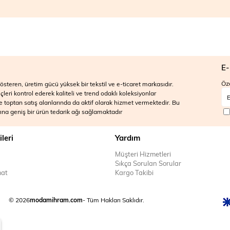
E-
Öze
steren, üretim gücü yüksek bir tekstil ve e-ticaret markasıdır.
ri kontrol ederek kaliteli ve trend odaklı koleksiyonlar
 ve toptan satış alanlarında da aktif olarak hizmet vermektedir. Bu
na geniş bir ürün tedarik ağı sağlamaktadır
ileri
Yardım
Müşteri Hizmetleri
Sıkça Sorulan Sorular
mat
Kargo Takibi
© 2026
modamihram.com
- Tüm Hakları Saklıdır.