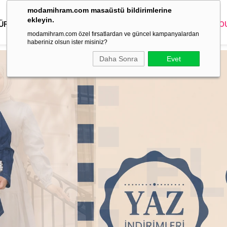
modamihram.com masaüstü bildirimlerine
ekleyin.
 ÜRÜNLER
DIŞ GİYİM
GİYİM
ABİYE
KOMBİN
TRİKO
O
modamihram.com özel fırsatlardan ve güncel kampanyalardan
haberiniz olsun ister misiniz?
Daha Sonra
Evet