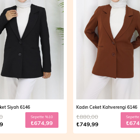
ket Kahverengi 6146
Bol Paça Pantolon Pembe 609
0
₺290,00
Sepette %10
Sepett
₺674,99
₺224
9
₺249,90