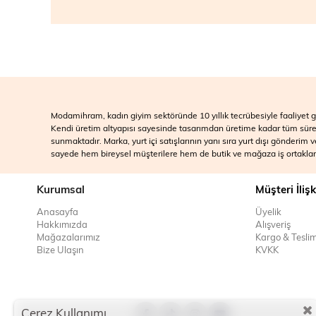
Modamihram, kadın giyim sektöründe 10 yıllık tecrübesiyle faaliyet gö
Kendi üretim altyapısı sayesinde tasarımdan üretime kadar tüm süreçle
sunmaktadır. Marka, yurt içi satışlarının yanı sıra yurt dışı gönderim
sayede hem bireysel müşterilere hem de butik ve mağaza iş ortakları
Kurumsal
Müşteri İlişk
Anasayfa
Üyelik
Hakkımızda
Alışveriş
Mağazalarımız
Kargo & Tesli
Bize Ulaşın
KVKK
Çerez Kullanımı