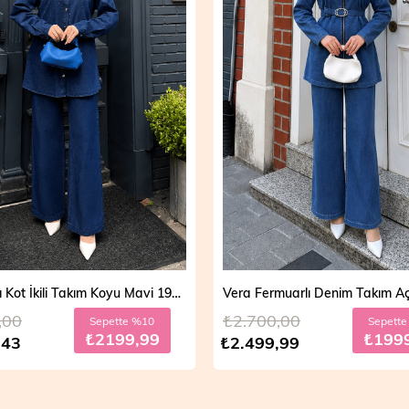
Vera Fermuarlı Denim Takım Açık Mavi 19298
,00
₺2.700,00
Sepette %20
Sepett
₺1999,99
₺199
,99
₺2.499,99