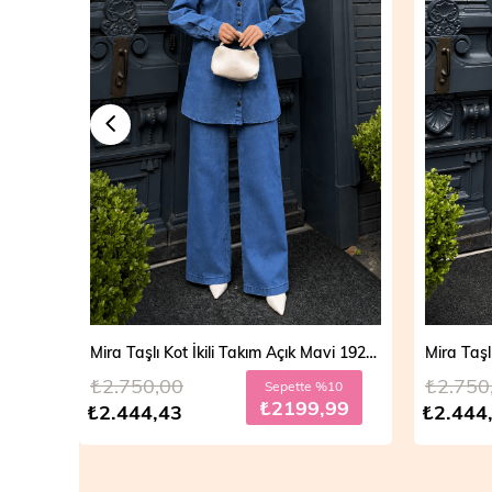
Mira Taşlı Kot İkili Takım Açık Mavi 19286
Mira Taşlı Kot İkili Takım Koyu Mavi 19286
₺2.750,00
₺2.700
10
Sepette %10
99
₺2199,99
₺2.444,43
₺2.499