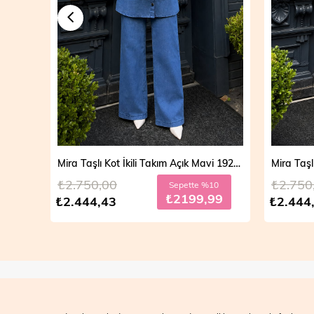
Mira Taşlı Kot İkili Takım Açık Mavi 19286
Mira Taşlı Kot İkili Takım Koyu Mavi 19286
₺2.750,00
₺2.700
10
Sepette %10
99
₺2199,99
₺2.444,43
₺2.499