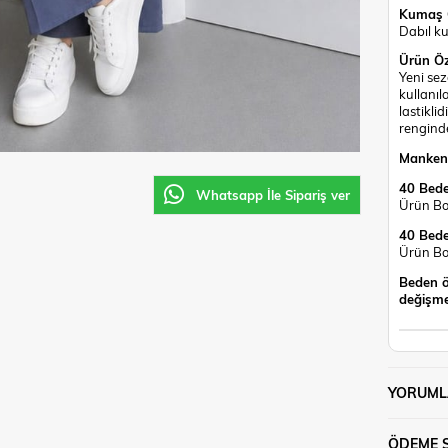
Kumaş Ö
Dabıl ku
Ürün Öze
Yeni sez
kullanıl
lastikli
renginde
Mankeni
40 Bede
Whatsapp İle Sipariş ver
Ürün Bo
40 Bede
Ürün Bo
Beden ö
değişme
YORUML
ÖDEME 