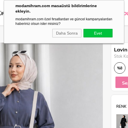
modamihram.com masaüstü bildirimlerine
ekleyin.
 ÜRÜNLER
DIŞ GİYİM
GİYİM
ABİYE
KOMBİN
TRİKO
O
modamihram.com özel fırsatlardan ve güncel kampanyalardan
haberiniz olsun ister misiniz?
Daha Sonra
Evet
Lavin
Stok K
%
8
İndirim
Se