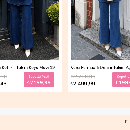
Vera Fermuarlı Denim Takım Açık Mavi 19298
,00
₺2.700,00
Sepette %20
Sepett
₺1999,99
₺199
,99
₺2.499,99
E-