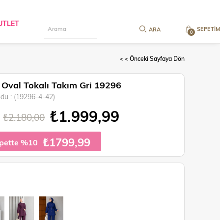
UTLET
SEPETIM
0
< < Önceki Sayfaya Dön
 Oval Tokalı Takım Gri 19296
odu
(19296-4-42)
₺1.999,99
₺2.180,00
₺1799,99
pette %10