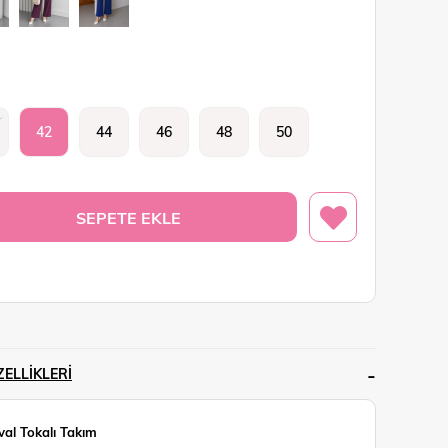
42
44
46
48
50
ELLIKLERI
val Tokalı Takım