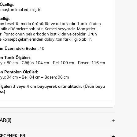
zelliği:
maştan imal edilmiştir.
lliği:
on tesettür moda ürünüdür ve astarsızdır. Tunik, önden
abilir düğmelere sahiptir. Kemeri seyyardır. Manşetleri
dir. Pantolonun beli arkadan lastiklidir ve ceplidir. Ürün
 konsept çekimlerinden dolayı ton farklılığı olabilir.
n Üzerindeki Beden:
40
n Tunik Ölçüleri:
yu: 80 cm – Göğüs: 104 cm – Bel: 100 cm – Basen: 116 cm
n Pantolon Ölçüleri:
yu: 94 cm – Bel: 84 cm – Basen: 96 cm
lçüleri 3 veya 4 cm büyüyerek artmaktadır. (Ürün boyu
z.)
AR
(0)
SEÇENEKLERI