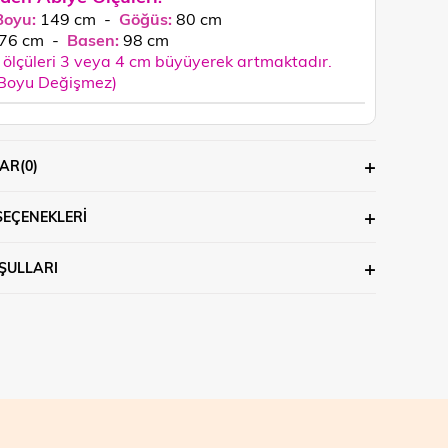
Boyu:
149 cm -
Göğüs:
80 cm
76
cm
-
Basen:
98
cm
ölçüleri 3 veya 4 cm büyüyerek artmaktadır.
 Boyu Değişmez)
AR
(0)
SEÇENEKLERI
ŞULLARI