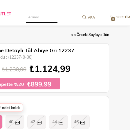
UTLET
SEPETIM
0
< < Önceki Sayfaya Dön
 Detaylı Tül Abiye Gri 12237
odu
(12237-8-38)
₺1.124,99
₺1.280,00
₺899,99
epette %20
 adet kaldı
40
42
44
46