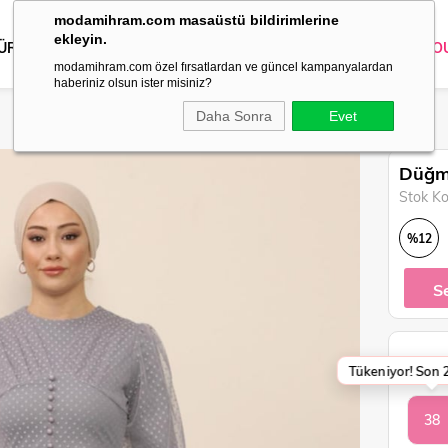
modamihram.com masaüstü bildirimlerine
ekleyin.
 ÜRÜNLER
DIŞ GİYİM
GİYİM
ABİYE
KOMBİN
TRİKO
O
modamihram.com özel fırsatlardan ve güncel kampanyalardan
haberiniz olsun ister misiniz?
Daha Sonra
Evet
Düğme
Stok K
%
12
İndirim
S
Tükeniyor! Son 2
BEDEN
38