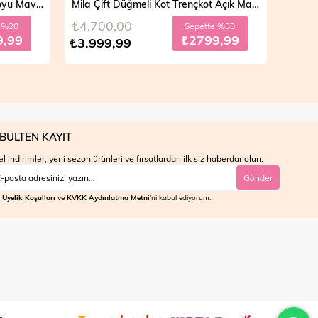
Vera Fermuarlı Denim Takım Koyu Mavi 19298
Mila Çift Düğmeli Kot Trençkot Açık Mavi 19290
₺4.700,00
₺4.7
e %20
Sepette %30
9,99
₺2799,99
₺3.999,99
₺3.9
BÜLTEN KAYIT
l indirimler, yeni sezon ürünleri ve fırsatlardan ilk siz haberdar olun.
Gönder
Üyelik Koşulları
ve
KVKK Aydınlatma Metni
'ni kabul ediyorum.