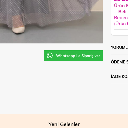
Ürün 
-
Bel:
Beden 
(Ürün
YORUML
Whatsapp İle Sipariş ver
ÖDEME 
İADE KO
Yeni Gelenler