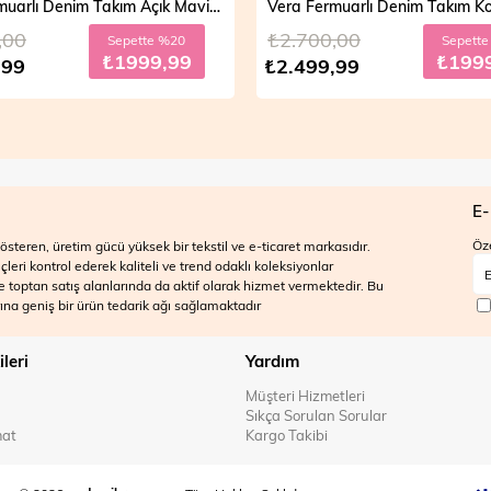
Vera Fermuarlı Denim Takım Açık Mavi 19298
,00
₺2.700,00
Sepette %20
Sepett
₺1999,99
₺199
,99
₺2.499,99
E-
Öze
steren, üretim gücü yüksek bir tekstil ve e-ticaret markasıdır.
ri kontrol ederek kaliteli ve trend odaklı koleksiyonlar
 ve toptan satış alanlarında da aktif olarak hizmet vermektedir. Bu
na geniş bir ürün tedarik ağı sağlamaktadır
ileri
Yardım
Müşteri Hizmetleri
Sıkça Sorulan Sorular
mat
Kargo Takibi