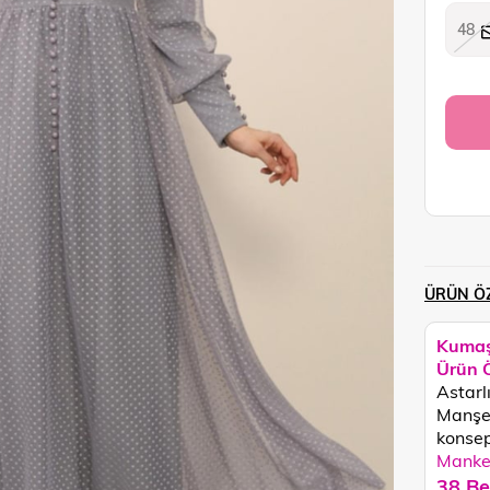
48
ÜRÜN ÖZ
Kumaş
Ürün Ö
Astarl
Manşet
konsept
Manken
38 Be