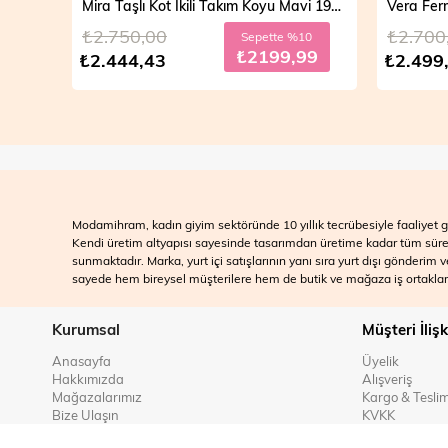
Mira Taşlı Kot İkili Takım Açık Mavi 19286
Mira Taşlı Kot İkili Takım Koyu Mavi 19286
₺2.750,00
₺2.700
10
Sepette %10
99
₺2199,99
₺2.444,43
₺2.499
Modamihram, kadın giyim sektöründe 10 yıllık tecrübesiyle faaliyet gö
Kendi üretim altyapısı sayesinde tasarımdan üretime kadar tüm süreçle
sunmaktadır. Marka, yurt içi satışlarının yanı sıra yurt dışı gönderim
sayede hem bireysel müşterilere hem de butik ve mağaza iş ortakları
Kurumsal
Müşteri İlişk
Anasayfa
Üyelik
Hakkımızda
Alışveriş
Mağazalarımız
Kargo & Tesli
Bize Ulaşın
KVKK