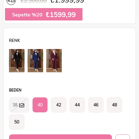
₺2.300,00
13
%
İndirim
₺1599,99
Sepette %20
BEDEN
38
40
42
44
46
48
50