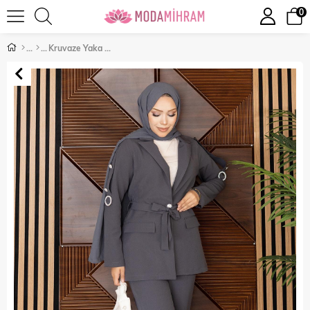
0
Kruvaze Yaka Düğme Detaylı Takım Gri 19297