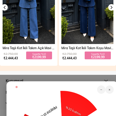
Mira Taşlı Kot İkili Takım Açık Mavi 19286
Mira Taşlı Kot İkili Takım Koyu Mavi 19286
₺2.750,00
₺2.750,00
Sepette %10
Sepette %10
₺2199,99
₺2199,99
₺2.444,43
₺2.444,43
Kurumsal
−
×
Müşteri İlişkileri
Yardım