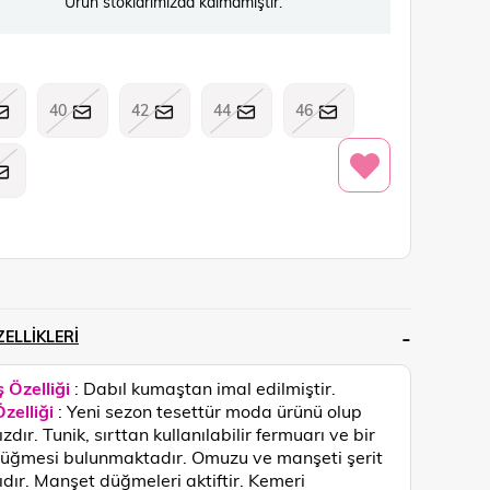
Ürün stoklarımızda kalmamıştır.
40
42
44
46
ELLIKLERI
 Özelliği
: Dabıl kumaştan imal edilmiştir.
zelliği
:
Yeni sezon tesettür moda ürünü olup
zdır. Tunik, sırttan kullanılabilir fermuarı ve bir
üğmesi bulunmaktadır. Omuzu ve manşeti şerit
ıdır. Manşet düğmeleri aktiftir. Kemeri