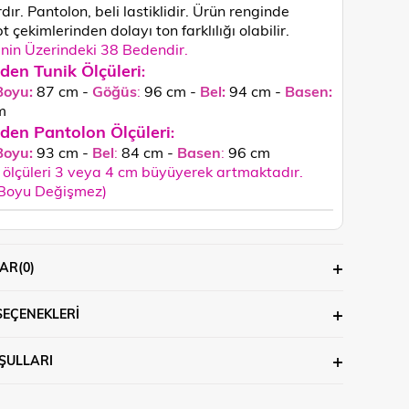
dır. Pantolon, beli lastiklidir. Ürün renginde
 çekimlerinden dolayı ton farklılığı olabilir.
in Üzerindeki 38 Bedendir.
den Tunik Ölçüleri
:
Boyu:
87 cm -
Göğüs
:
96 cm -
Bel:
94 cm -
Basen:
m
den Pantolon Ölçüleri
:
Boyu:
93 cm -
Bel
:
84 cm -
Basen
:
96 cm
ölçüleri 3 veya 4 cm büyüyerek artmaktadır.
 Boyu Değişmez)
AR
(0)
SEÇENEKLERI
ŞULLARI