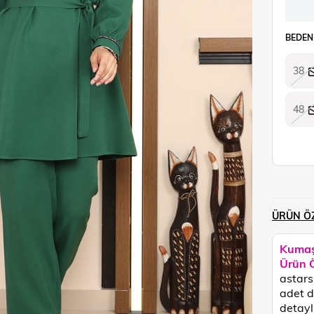
BEDEN
38
48
ÜRÜN ÖZ
Kumaş
Ürün Ö
astarsı
adet d
detayl