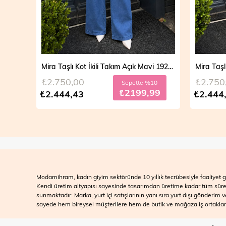
Mira Taşlı Kot İkili Takım Açık Mavi 19286
Mira Taşlı Kot İkili Takım Koyu Mavi 19286
₺2.750,00
₺2.700
10
Sepette %10
99
₺2199,99
₺2.444,43
₺2.499
Modamihram, kadın giyim sektöründe 10 yıllık tecrübesiyle faaliyet gö
Kendi üretim altyapısı sayesinde tasarımdan üretime kadar tüm süreçle
sunmaktadır. Marka, yurt içi satışlarının yanı sıra yurt dışı gönderim
sayede hem bireysel müşterilere hem de butik ve mağaza iş ortakları