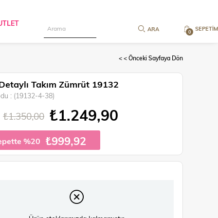
UTLET
SEPETIM
0
< < Önceki Sayfaya Dön
 Detaylı Takım Zümrüt 19132
odu
(19132-4-38)
₺1.249,90
₺1.350,00
₺999,92
epette %20