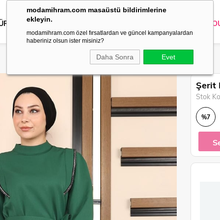
modamihram.com masaüstü bildirimlerine
ekleyin.
 ÜRÜNLER
DIŞ GİYİM
GİYİM
ABİYE
KOMBİN
TRİKO
O
modamihram.com özel fırsatlardan ve güncel kampanyalardan
haberiniz olsun ister misiniz?
Daha Sonra
Evet
Şerit
Stok K
%
7
İndirim
S