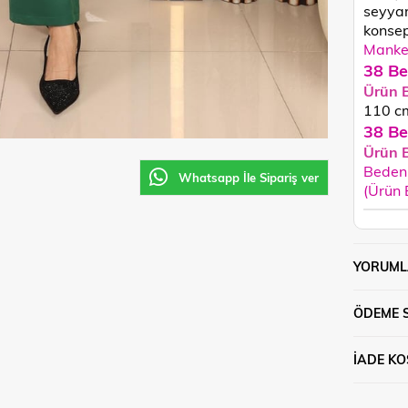
seyyar
konsept
Manken
38 Be
Ürün 
110
c
38 Be
Ürün 
Beden 
Whatsapp İle Sipariş ver
(Ürün
YORUML
ÖDEME 
İADE KO