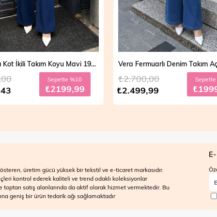
Vera Fermuarlı Denim Takım Açık Mavi 19298
,00
₺2.700,00
Sepette %20
Sepett
₺1999,99
₺199
,99
₺2.499,99
E-
Öze
steren, üretim gücü yüksek bir tekstil ve e-ticaret markasıdır.
ri kontrol ederek kaliteli ve trend odaklı koleksiyonlar
 ve toptan satış alanlarında da aktif olarak hizmet vermektedir. Bu
na geniş bir ürün tedarik ağı sağlamaktadır