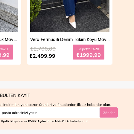
Vera Fermuarlı Denim Takım Koyu Mavi 19298
Mila Çift Düğmeli Kot Trençkot Açık Mavi 19290
₺4.700,00
₺4.7
e %20
Sepette %10
9,99
₺3599,99
₺3.999,99
₺3.9
BÜLTEN KAYIT
l indirimler, yeni sezon ürünleri ve fırsatlardan ilk siz haberdar olun.
Gönder
Üyelik Koşulları
ve
KVKK Aydınlatma Metni
'ni kabul ediyorum.