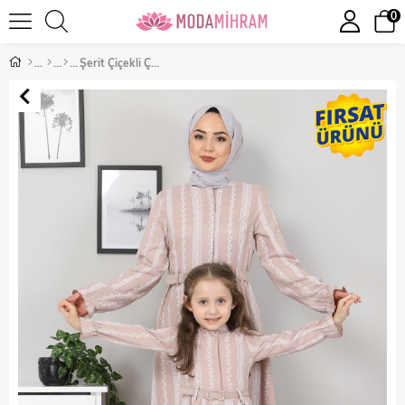
0
Şerit Çiçekli Çocuk Elbise Bej 10435