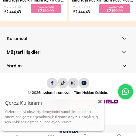
Mira Taşlı Kot İkili Takım Koyu Mavi 19286
Vera Fermuarlı Denim Takım Açık Mavi 19298
₺2.750,00
₺2.700,00
Sepette %10
Sepette %20
₺2199,99
₺1999,99
₺2.444,43
₺2.499,99
Kurumsal
Müşteri İlişkileri
Yardım
© 2026
modamihram.com
- Tüm Hakları Saklıdır.
Çerez Kullanımı
Sizlere en iyi alışveriş deneyimini sunabilmek adına
sitemizde çerezler(cookies) kullanmaktayız. Detaylı bilgi
için Kvkk sözleşmesini inceleyebilirsiniz.