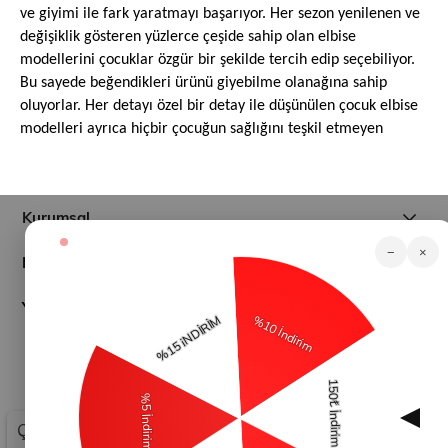
ve giyimi ile fark yaratmayı başarıyor. Her sezon yenilenen ve
değişiklik gösteren yüzlerce çeşide sahip olan elbise
modellerini çocuklar özgür bir şekilde tercih edip seçebiliyor.
Bu sayede beğendikleri ürünü giyebilme olanağına sahip
oluyorlar. Her detayı özel bir detay ile düşünülen çocuk elbise
modelleri ayrıca hiçbir çocuğun sağlığını teşkil etmeyen
kaliteli kumaş yapısı ile üretiliyor.
Dayanıklı kumaş ve titizlik ile tasarlanıp ortaya çıkan uzun
ömürlü elbise çeşitleri ile her yaştaki kız çocuğu kendisini
Kurumsal
özgür hissederken, anne ve babası da mutlu hisseder. Kendi
−
×
tarzını daha küçük yaşta oluşturma fırsatına sahip olan
Müşteri İlişkileri
yüzlerce çocuk için çeşit çeşit elbiseleri bu sayfada rahatlıkla
bulabilirsiniz. Ebeveynler genel olarak kendi çocukları için
Yardım
alışveriş yaptıkları sayfada değer verdiklerinin çocuğu için de
elbise modeli tercih etmeyi ihmal etmiyor. Günlük giyim
tarzından, abiye ve kostüm tasarımlara kadar çok geniş
yelpazede toplanan
elbise
ürünlerinde dilediğinizi tercih
© 2026
modamihram.com
- Tüm Hakları Saklıdır.
edebilirsiniz
Çerez Kullanımı