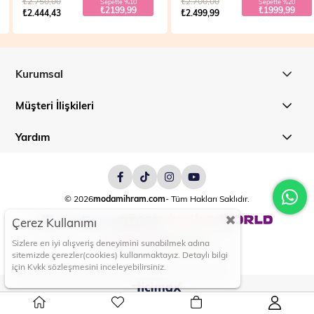
₺2.750,00
₺2.700,00
Sepette %10
Sepette %20
₺2199,99
₺1999,99
₺2.444,43
₺2.499,99
Kurumsal
Müşteri İlişkileri
Yardım
© 2026
modamihram.com
- Tüm Hakları Saklıdır.
Çerez Kullanımı
Sizlere en iyi alışveriş deneyimini sunabilmek adına
sitemizde çerezler(cookies) kullanmaktayız. Detaylı bilgi
için Kvkk sözleşmesini inceleyebilirsiniz.