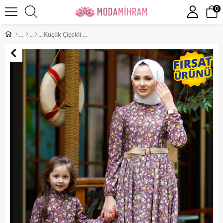
0
Küçük Çiçekli Çocuk Elbise Lila 10480-6