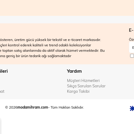
E-
Öze
steren, üretim gücü yüksek bir tekstil ve e-ticaret markasıdır.
ri kontrol ederek kaliteli ve trend odaklı koleksiyonlar
 ve toptan satış alanlarında da aktif olarak hizmet vermektedir. Bu
na geniş bir ürün tedarik ağı sağlamaktadır
ileri
Yardım
Müşteri Hizmetleri
Sıkça Sorulan Sorular
mat
Kargo Takibi
© 2026
modamihram.com
- Tüm Hakları Saklıdır.