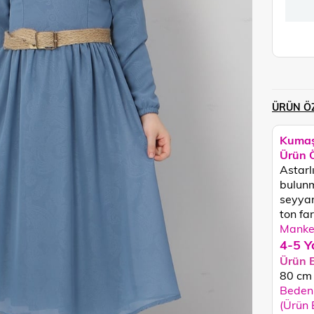
ÜRÜN ÖZ
Kumaş
Ürün Ö
Astarlı
bulunm
seyyar
ton fark
Manken
4-5 Y
Ürün 
80
cm
Beden 
(Ürün