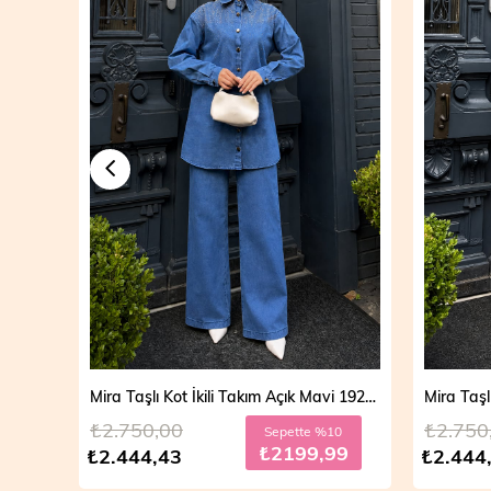
Mira Taşlı Kot İkili Takım Açık Mavi 19286
₺2.750,00
₺2.750
Sepette %10
₺2199,99
₺2.444,43
₺2.444