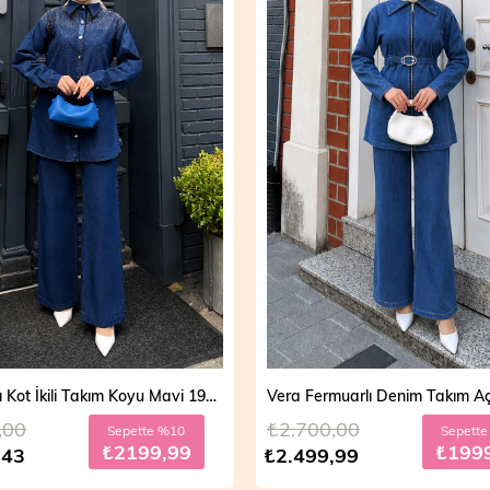
Mira Taşlı Kot İkili Takım Koyu Mavi 19286
,00
₺2.700,00
Sepette %10
Sepett
₺2199,99
₺199
,43
₺2.499,99