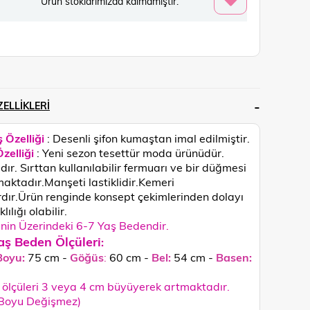
Ürün stoklarımızda kalmamıştır.
ELLIKLERI
 Özelliği
: Desenli şifon kumaştan imal edilmiştir.
zelliği
: Yeni sezon tesettür moda ürünüdür.
dır. Sırttan kullanılabilir fermuarı ve bir düğmesi
aktadır.Manşeti lastiklidir.Kemeri
dır.
Ürün renginde konsept çekimlerinden dolayı
lılığı olabilir.
in Üzerindeki 6-7 Yaş Bedendir.
aş Beden Ölçüleri
:
Boyu:
75 cm -
Göğüs
:
60 cm -
Bel:
54 cm -
Basen:
ölçüleri 3 veya 4 cm büyüyerek artmaktadır.
 Boyu Değişmez)