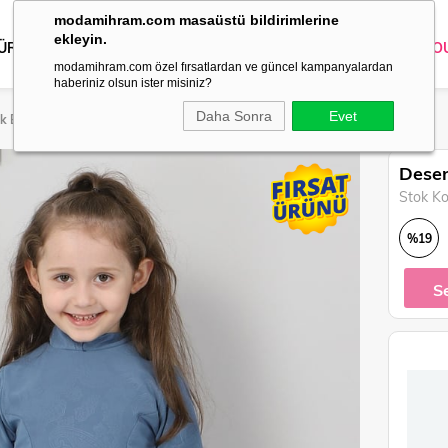
modamihram.com masaüstü bildirimlerine
ekleyin.
 ÜRÜNLER
DIŞ GİYİM
GİYİM
ABİYE
KOMBİN
TRİKO
O
modamihram.com özel fırsatlardan ve güncel kampanyalardan
haberiniz olsun ister misiniz?
Daha Sonra
Evet
uk Elbise Mavi 10119
Desen
Stok K
%
19
İndirim
S