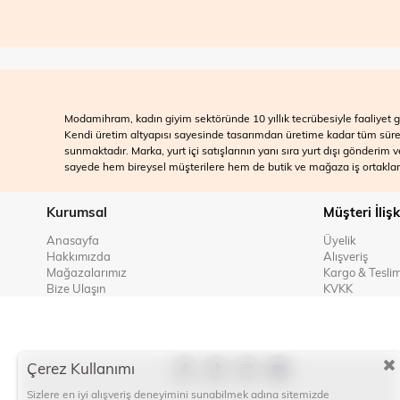
Modamihram, kadın giyim sektöründe 10 yıllık tecrübesiyle faaliyet gö
Kendi üretim altyapısı sayesinde tasarımdan üretime kadar tüm süreçle
sunmaktadır. Marka, yurt içi satışlarının yanı sıra yurt dışı gönderim
sayede hem bireysel müşterilere hem de butik ve mağaza iş ortakları
Kurumsal
Müşteri İlişk
Anasayfa
Üyelik
Hakkımızda
Alışveriş
Mağazalarımız
Kargo & Tesli
Bize Ulaşın
KVKK
Çerez Kullanımı
Sizlere en iyi alışveriş deneyimini sunabilmek adına sitemizde