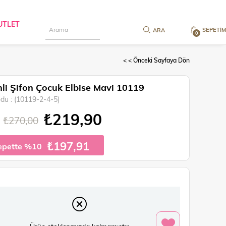
UTLET
SEPETIM
0
< < Önceki Sayfaya Dön
li Şifon Çocuk Elbise Mavi 10119
odu
(10119-2-4-5)
₺219,90
₺270,00
₺197,91
epette %10