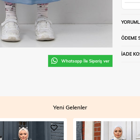
YORUML
ÖDEME 
İADE KO
Whatsapp İle Sipariş ver
Yeni Gelenler