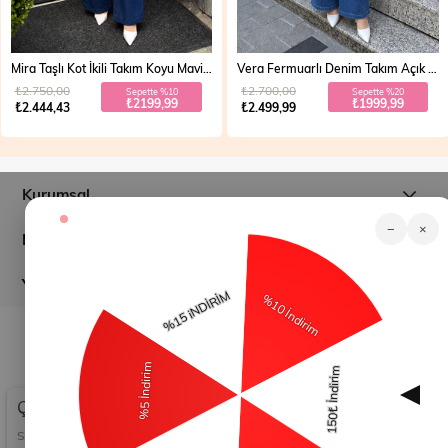
Mira Taşlı Kot İkili Takım Koyu Mavi 19286
Vera Fermuarlı Denim Takım Açık Mavi 19298
₺2.750,00
₺2.700,00
Sepette %10
Sepette %20
₺2199,99
₺1999,99
₺2.444,43
₺2.499,99
Kurumsal
−
×
Müşteri İlişkileri
Yardım
© 2026
modamihram.com
- Tüm Hakları Saklıdır.
Çerez Kullanımı
Sizlere en iyi alışveriş deneyimini sunabilmek adına