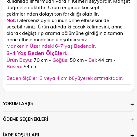
kullanılabilir fermuarı vardır. Kemeri seyyardır. Manşet
düğmeleri aktiftir.
Ürün renginde konsept
çekimlerinden dolayı ton farklılığı olabilir.
Not:
Dilerseniz aynı ürünün anne elbisesini de
seçebilirsiniz. Ürün adında ki çocuk kelimesini, anne
olarak değiştirip arama bölümüne girdiğiniz zaman
anne elbise modeline ulaşabilirsiniz..
Mankenin Üzerindeki 6-7 yaş Bedendir.
3-4 Yaş Beden Ölçüleri
:
Ürün Boyu:
70 cm -
Göğüs
:
50 cm -
Bel:
44 cm -
Basen:
54
cm
Beden ölçüleri 3 veya 4 cm büyüyerek artmaktadır.
YORUMLAR
(0)
ÖDEME SEÇENEKLERI
İADE KOŞULLARI