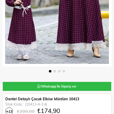
Whatsapp İle Sipariş ver
Dantel Detaylı Çocuk Elbise Mürdüm 10413
Stok Kodu
(10413-4-3,4)
₺174,90
₺200,00
13
%