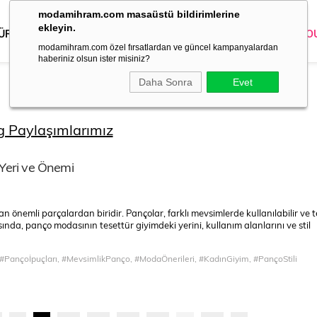
modamihram.com masaüstü bildirimlerine
ekleyin.
 ÜRÜNLER
DIŞ GİYİM
GİYİM
ABİYE
KOMBİN
TRİKO
O
modamihram.com özel fırsatlardan ve güncel kampanyalardan
haberiniz olsun ister misiniz?
Daha Sonra
Evet
g Paylaşımlarımız
Yeri ve Önemi
 önemli parçalardan biridir. Pançolar, farklı mevsimlerde kullanılabilir ve 
nda, panço modasının tesettür giyimdeki yerini, kullanım alanlarını ve stil
 #Pançoİpuçları, #MevsimlikPanço, #ModaÖnerileri, #KadınGiyim, #PançoStili