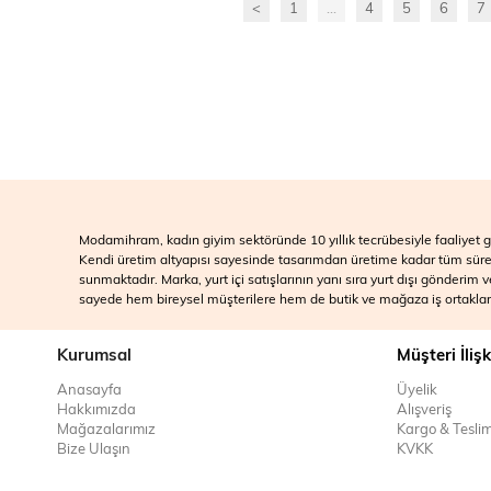
<
1
...
4
5
6
7
Modamihram, kadın giyim sektöründe 10 yıllık tecrübesiyle faaliyet gö
Kendi üretim altyapısı sayesinde tasarımdan üretime kadar tüm süreçle
sunmaktadır. Marka, yurt içi satışlarının yanı sıra yurt dışı gönderim
sayede hem bireysel müşterilere hem de butik ve mağaza iş ortakları
Kurumsal
Müşteri İlişk
Anasayfa
Üyelik
Hakkımızda
Alışveriş
Mağazalarımız
Kargo & Tesli
Bize Ulaşın
KVKK