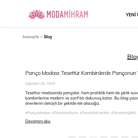
YENİ
Anasayfa
Blog
Blo
Panço Modası: Tesettür Kombinlerde Pançonun 
Ağustos 28, 2024
Tesettür modasında pançolar, hem pratiklik hem de şıklık sunan
kombinlerine modern ve zarif bir dokunuş katar. Bu blog yazısı
önerilerini detaylı bir şekilde ele alacağız.
#PançoModası, #TesettürGiyim, #TesettürKombin, #TesettürŞıklık,
Devamını oku