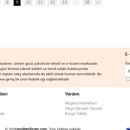
8
9
10
11
12
13
...
38
>
E-
Öze
steren, üretim gücü yüksek bir tekstil ve e-ticaret markasıdır.
ri kontrol ederek kaliteli ve trend odaklı koleksiyonlar
 ve toptan satış alanlarında da aktif olarak hizmet vermektedir. Bu
na geniş bir ürün tedarik ağı sağlamaktadır
ileri
Yardım
Müşteri Hizmetleri
Sıkça Sorulan Sorular
mat
Kargo Takibi
© 2026
modamihram.com
- Tüm Hakları Saklıdır.