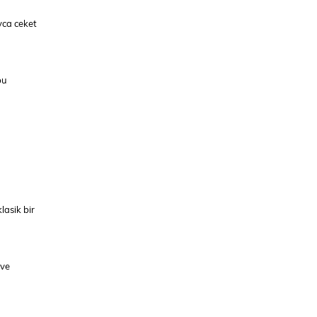
yca ceket
bu
asik bir
 ve