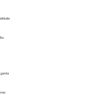
yakkabı
 bu
r çanta
unar.