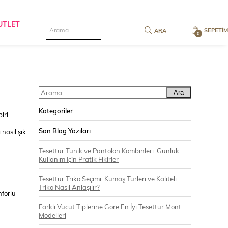
UTLET
SEPETIM
0
Ara
Kategoriler
iri
Son Blog Yazıları
nasıl şık
Tesettür Tunik ve Pantolon Kombinleri: Günlük
Kullanım İçin Pratik Fikirler
Tesettür Triko Seçimi: Kumaş Türleri ve Kaliteli
Triko Nasıl Anlaşılır?
nforlu
Farklı Vücut Tiplerine Göre En İyi Tesettür Mont
Modelleri