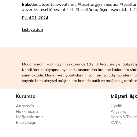
Etiketler:
#tesettürsweatshirt, #tesettürgiyimmodası, #tesettürk
#oversizetesettürsweatshirt, #tesettürkapüşonlusweatshirt, #s
Eylül 01, 2024
Listeye dön
Modamihram, kadın giyim sektöründe 10 yıllık tecrübesiyle faaliyet gö
Kendi üretim altyapısı sayesinde tasarımdan üretime kadar tüm süreçle
sunmaktadır. Marka, yurt içi satışlarının yanı sıra yurt dışı gönderim
sayede hem bireysel müşterilere hem de butik ve mağaza iş ortakları
Kurumsal
Müşteri İlişk
Anasayfa
Üyelik
Hakkımızda
Alışveriş
Mağazalarımız
Kargo & Tesli
Bize Ulaşın
KVKK