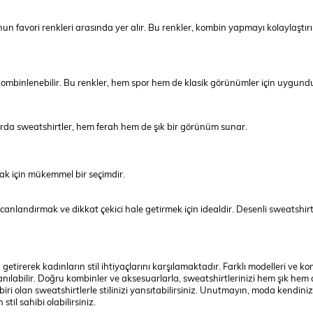
nun favori renkleri arasında yer alır. Bu renkler, kombin yapmayı kolaylaştırı
e kombinlenebilir. Bu renkler, hem spor hem de klasik görünümler için uygund
onlarda sweatshirtler, hem ferah hem de şık bir görünüm sunar.
ak için mükemmel bir seçimdir.
canlandırmak ve dikkat çekici hale getirmek için idealdir. Desenli sweatshirt
 getirerek kadınların stil ihtiyaçlarını karşılamaktadır. Farklı modelleri ve k
anılabilir. Doğru kombinler ve aksesuarlarla, sweatshirtlerinizi hem şık hem
iri olan sweatshirtlerle stilinizi yansıtabilirsiniz. Unutmayın, moda kendiniz
til sahibi olabilirsiniz.