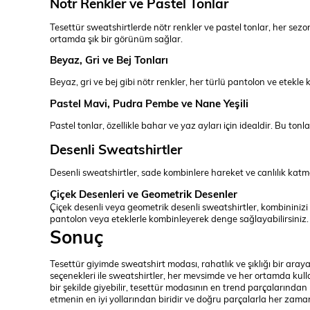
Nötr Renkler ve Pastel Tonlar
Tesettür sweatshirtlerde nötr renkler ve pastel tonlar, her sezo
ortamda şık bir görünüm sağlar.
Beyaz, Gri ve Bej Tonları
Beyaz, gri ve bej gibi nötr renkler, her türlü pantolon ve etekl
Pastel Mavi, Pudra Pembe ve Nane Yeşili
Pastel tonlar, özellikle bahar ve yaz ayları için idealdir. Bu t
Desenli Sweatshirtler
Desenli sweatshirtler, sade kombinlere hareket ve canlılık katm
Çiçek Desenleri ve Geometrik Desenler
Çiçek desenli veya geometrik desenli sweatshirtler, kombininizi 
pantolon veya eteklerle kombinleyerek denge sağlayabilirsiniz.
Sonuç
Tesettür giyimde sweatshirt modası, rahatlık ve şıklığı bir araya
seçenekleri ile sweatshirtler, her mevsimde ve her ortamda kull
bir şekilde giyebilir, tesettür modasının en trend parçalarından b
etmenin en iyi yollarından biridir ve doğru parçalarla her zaman s