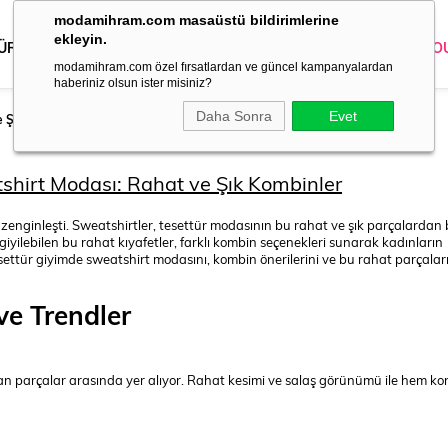
modamihram.com masaüstü bildirimlerine
ekleyin.
 ÜRÜNLER
DIŞ GİYİM
GİYİM
ABİYE
KOMBİN
TRİKO
O
modamihram.com özel fırsatlardan ve güncel kampanyalardan
haberiniz olsun ister misiniz?
Daha Sonra
Evet
e Şık Kombinler
shirt Modası: Rahat ve Şık Kombinler
zenginleşti. Sweatshirtler, tesettür modasının bu rahat ve şık parçalardan b
yilebilen bu rahat kıyafetler, farklı kombin seçenekleri sunarak kadınların
ettür giyimde sweatshirt modasını, kombin önerilerini ve bu rahat parçaları 
ve Trendler
an parçalar arasında yer alıyor. Rahat kesimi ve salaş görünümü ile hem ko