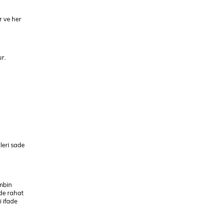
r ve her
ur.
leri sade
ombin
 de rahat
i ifade