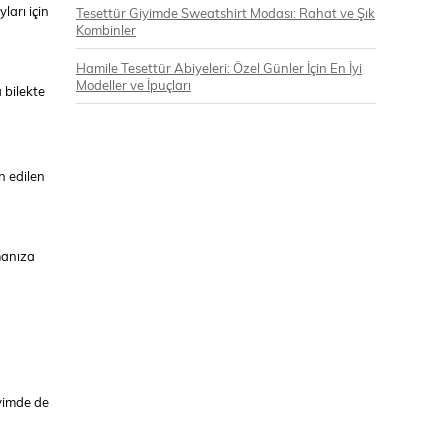
ları için
Tesettür Giyimde Sweatshirt Modası: Rahat ve Şık
Kombinler
Hamile Tesettür Abiyeleri: Özel Günler İçin En İyi
Modeller ve İpuçları
 bilekte
h edilen
manıza
iyimde de