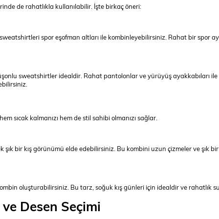
de de rahatlıkla kullanılabilir. İşte birkaç öneri:
weatshirtleri spor eşofman altları ile kombinleyebilirsiniz. Rahat bir spor a
üşonlu sweatshirtler idealdir. Rahat pantolonlar ve yürüyüş ayakkabıları ile
ilirsiniz.
em sıcak kalmanızı hem de stil sahibi olmanızı sağlar.
şık bir kış görünümü elde edebilirsiniz. Bu kombini uzun çizmeler ve şık bi
ombin oluşturabilirsiniz. Bu tarz, soğuk kış günleri için idealdir ve rahatlık s
 ve Desen Seçimi