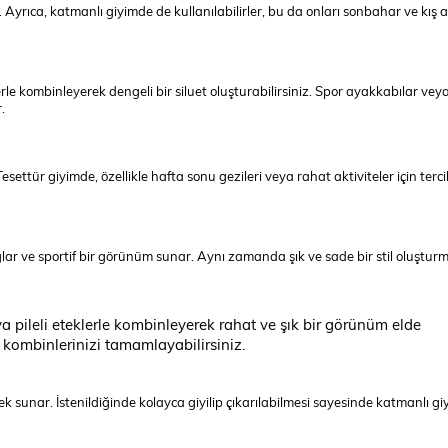
Ayrıca, katmanlı giyimde de kullanılabilirler, bu da onları sonbahar ve kış ay
e kombinleyerek dengeli bir siluet oluşturabilirsiniz. Spor ayakkabılar veya
.
esettür giyimde, özellikle hafta sonu gezileri veya rahat aktiviteler için terci
ar ve sportif bir görünüm sunar. Aynı zamanda şık ve sade bir stil oluştur
 pileli eteklerle kombinleyerek rahat ve şık bir görünüm elde
 kombinlerinizi tamamlayabilirsiniz.
ek sunar. İstenildiğinde kolayca giyilip çıkarılabilmesi sayesinde katmanlı g