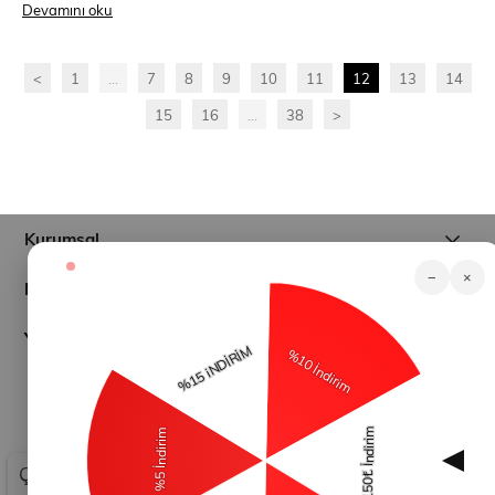
Devamını oku
<
1
...
7
8
9
10
11
12
13
14
15
16
...
38
>
Kurumsal
−
×
Müşteri İlişkileri
Yardım
© 2026
modamihram.com
- Tüm Hakları Saklıdır.
Çerez Kullanımı