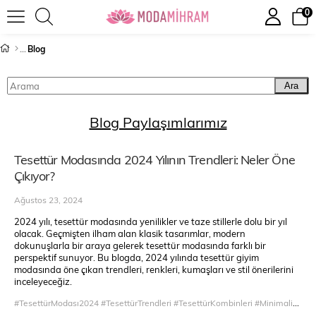
0
Blog
Ara
Blog Paylaşımlarımız
Tesettür Modasında 2024 Yılının Trendleri: Neler Öne
Çıkıyor?
Ağustos 23, 2024
2024 yılı, tesettür modasında yenilikler ve taze stillerle dolu bir yıl
olacak. Geçmişten ilham alan klasik tasarımlar, modern
dokunuşlarla bir araya gelerek tesettür modasında farklı bir
perspektif sunuyor. Bu blogda, 2024 yılında tesettür giyim
modasında öne çıkan trendleri, renkleri, kumaşları ve stil önerilerini
inceleyeceğiz.
#TesettürModası2024 #TesettürTrendleri #TesettürKombinleri #MinimalistTesettür #RahatKesimTesettür #EşarpModelleri #ŞalDesenleri #KatmanlıGiyim #TesettürStili #ModaTavsiyeleri