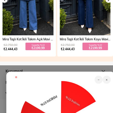
Mira Taşlı Kot İkili Takım Açık Mavi 19286
Mira Taşlı Kot İkili Takım Koyu Mavi 19286
₺2.750,00
₺2.750,00
Sepette %10
Sepette %10
₺2199,99
₺2199,99
₺2.444,43
₺2.444,43
Kurumsal
−
×
Müşteri İlişkileri
Yardım