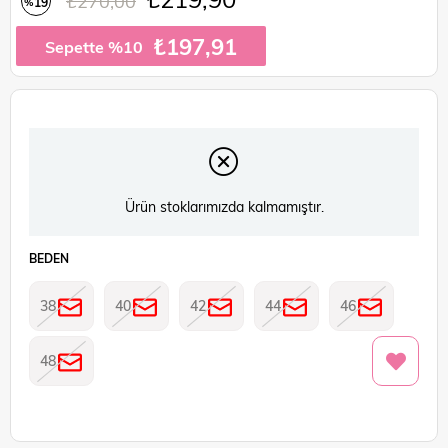
₺270,00
19
%
İndirim
₺197,91
Sepette %10
Ürün stoklarımızda kalmamıştır.
BEDEN
38
40
42
44
46
48