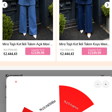
Mira Taşlı Kot İkili Takım Açık Mavi 19286
Mira Taşlı Kot İkili Takım Koyu Mavi 19286
₺2.750,00
₺2.750,00
Sepette %10
Sepette %10
₺2199,99
₺2199,99
₺2.444,43
₺2.444,43
Kurumsal
−
×
Müşteri İlişkileri
Yardım