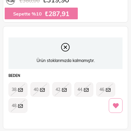
₺380,00
16
%
İndirim
₺287,91
Sepette %10
Ürün stoklarımızda kalmamıştır.
BEDEN
38
40
42
44
46
48