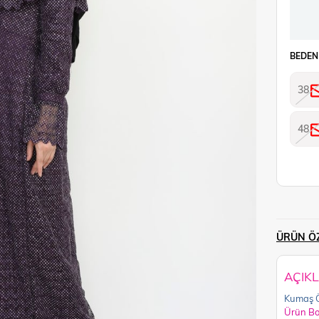
BEDEN
38
48
ÜRÜN ÖZ
AÇIK
Kumaş Ö
Ürün B