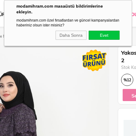
modamihram.com masaüstü bildirimlerine
ekleyin.
 ÜRÜNLER
DIŞ GİYİM
GİYİM
ABİYE
KOMBİN
TRİKO
O
modamihram.com özel fırsatlardan ve güncel kampanyalardan
haberiniz olsun ister misiniz?
Daha Sonra
Evet
ise Mor 9027-2
Yakas
2
Stok K
%
12
İndirim
S