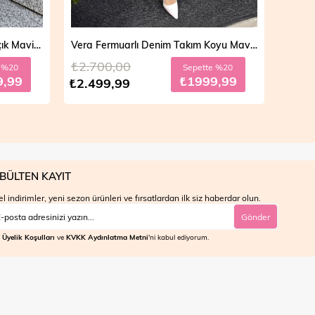
Vera Fermuarlı Denim Takım Koyu Mavi 19298
Mila Çift Düğmeli Kot Trençkot Açık Mavi 19290
₺4.700,00
₺4.7
e %20
Sepette %30
9,99
₺2799,99
₺3.999,99
₺3.9
BÜLTEN KAYIT
l indirimler, yeni sezon ürünleri ve fırsatlardan ilk siz haberdar olun.
Gönder
Üyelik Koşulları
ve
KVKK Aydınlatma Metni
'ni kabul ediyorum.