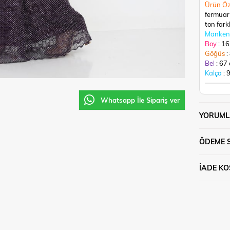
Ürün Öz
fermuar
ton farklı
Manken 
Boy
: 1
Göğüs
:
Bel
: 67
Kalça
: 
Whatsapp İle Sipariş ver
YORUML
ÖDEME 
İADE KO