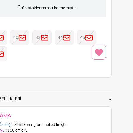
Ürün stoklarımızda kalmamıştır.
40
42
44
46
ELLIKLERI
LAMA
zelliği
: Simli kumaştan imal edilmiştir.
oyu
: 150 cm'dir.