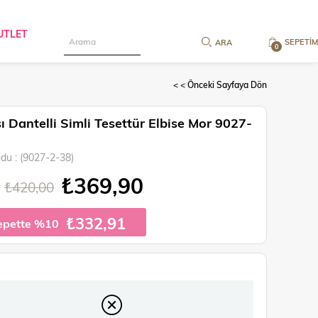
UTLET
SEPETIM
0
< < Önceki Sayfaya Dön
ı Dantelli Simli Tesettür Elbise Mor 9027-
odu
(9027-2-38)
₺369,90
₺420,00
₺332,91
epette %10