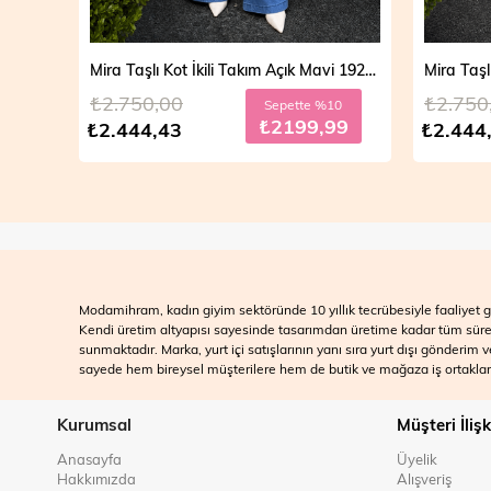
Mira Taşlı Kot İkili Takım Açık Mavi 19286
Mira Taşlı Kot İkili Takım Koyu Mavi 19286
₺2.750,00
₺2.700
10
Sepette %10
99
₺2199,99
₺2.444,43
₺2.499
Modamihram, kadın giyim sektöründe 10 yıllık tecrübesiyle faaliyet gö
Kendi üretim altyapısı sayesinde tasarımdan üretime kadar tüm süreçle
sunmaktadır. Marka, yurt içi satışlarının yanı sıra yurt dışı gönderim
sayede hem bireysel müşterilere hem de butik ve mağaza iş ortakları
Kurumsal
Müşteri İlişk
Anasayfa
Üyelik
Hakkımızda
Alışveriş