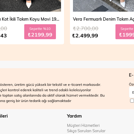
Vera Fermuarlı Denim Takım Açık Mavi 19298
,00
₺2.700,00
Sepette %20
Sepett
₺1999,99
₺199
,99
₺2.499,99
E-
Öze
steren, üretim gücü yüksek bir tekstil ve e-ticaret markasıdır.
ri kontrol ederek kaliteli ve trend odaklı koleksiyonlar
 ve toptan satış alanlarında da aktif olarak hizmet vermektedir. Bu
na geniş bir ürün tedarik ağı sağlamaktadır
ileri
Yardım
Müşteri Hizmetleri
Sıkça Sorulan Sorular