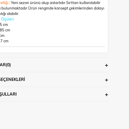
elliği
: Yeni sezon ürünü olup astarlıdır.Sırttan kullanılabilir
ı bulunmaktadır.
Ürün renginde konsept çekimlerinden dolayı
lığı olabilir.
Ölçüleri
65 cm
 85 cm
 cm
97 cm
AR
(0)
SEÇENEKLERI
ŞULLARI