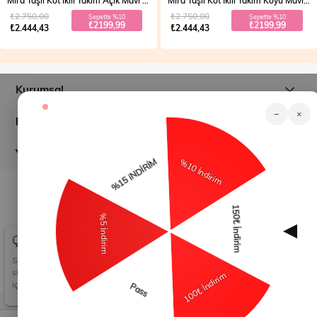
Mira Taşlı Kot İkili Takım Açık Mavi 19286
Mira Taşlı Kot İkili Takım Koyu Mavi 19286
₺2.750,00
₺2.750,00
Sepette %10
Sepette %10
₺2199,99
₺2199,99
₺2.444,43
₺2.444,43
Kurumsal
−
×
Müşteri İlişkileri
Yardım
© 2026
modamihram.com
- Tüm Hakları Saklıdır.
Çerez Kullanımı
Sizlere en iyi alışveriş deneyimini sunabilmek adına
sitemizde çerezler(cookies) kullanmaktayız. Detaylı bilgi
için Kvkk sözleşmesini inceleyebilirsiniz.