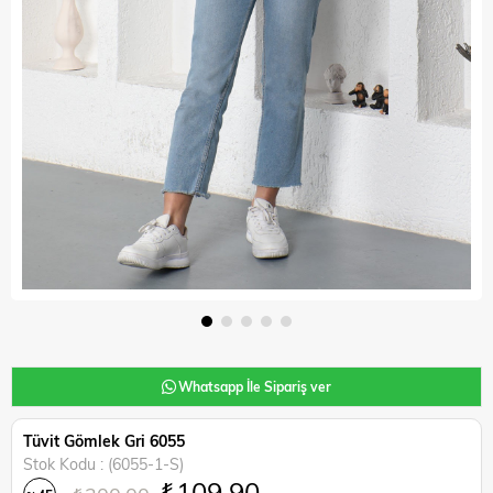
Whatsapp İle Sipariş ver
Tüvit Gömlek Gri 6055
Stok Kodu
(6055-1-S)
₺109,90