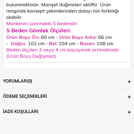
bulunmaktadır. Manşet düğmeleri aktiftir.
Ürün
renginde konsept çekimlerinden dolayı ton farklılığı
olabilir.
Mankenin üzerindeki S bedendir.
S Beden Gömlek Ölçüleri
:
Ürün Boyu Ön:
60 cm -
Ürün Boyu Arka:
66 cm
-
Göğüs
:
102 cm -
Bel:
104 cm -
Basen:
108
cm
Beden ölçüleri 3 veya 4 cm büyüyerek artmaktadır.
(Ürün Boyu Değişmez)
YORUMLAR
(0)
ÖDEME SEÇENEKLERI
İADE KOŞULLARI