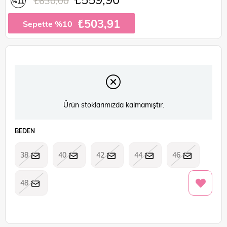
₺630,00
11
%
İndirim
₺503,91
Sepette %10
Ürün stoklarımızda kalmamıştır.
BEDEN
38
40
42
44
46
48