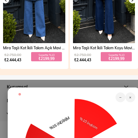
Mira Taşlı Kot İkili Takım Açık Mavi 19286
Mira Taşlı Kot İkili Takım Koyu Mavi 19286
₺2.750,00
₺2.750,00
Sepette %10
Sepette %10
₺2199,99
₺2199,99
₺2.444,43
₺2.444,43
Kurumsal
−
×
Müşteri İlişkileri
Yardım