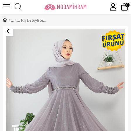
0
Taş Detaylı Simli Abiye Gri 10806