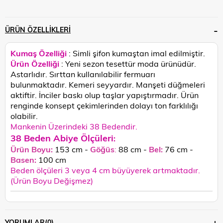
ÜRÜN ÖZELLIKLERI
Kumaş Özelliği
: Simli şifon kumaştan imal edilmiştir.
Ürün Özelliği
: Yeni sezon tesettür moda ürünüdür.
Astarlıdır. Sırttan kullanılabilir fermuarı
bulunmaktadır. Kemeri seyyardır. Manşeti düğmeleri
aktiftir. İnciler baskı olup taşlar yapıştırmadır.
Ürün
renginde konsept çekimlerinden dolayı ton farklılığı
olabilir.
Mankenin Üzerindeki 38 Bedendir.
38 Beden Abiye Ölçüleri
:
Ürün Boyu:
153 cm -
Göğüs
:
88 cm -
Bel:
76 cm -
Basen:
100 c
m
Beden ölçüleri 3 veya 4 cm büyüyerek artmaktadır.
(Ürün Boyu Değişmez)
YORUMLAR
(0)