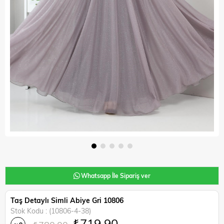
Whatsapp İle Sipariş ver
Taş Detaylı Simli Abiye Gri 10806
Stok Kodu
(10806-4-38)
₺719,90