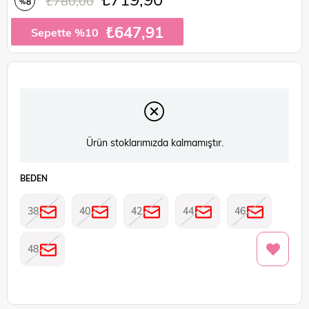
₺780,00
8
%
İndirim
₺647,91
Sepette %10
Ürün stoklarımızda kalmamıştır.
BEDEN
38
40
42
44
46
48