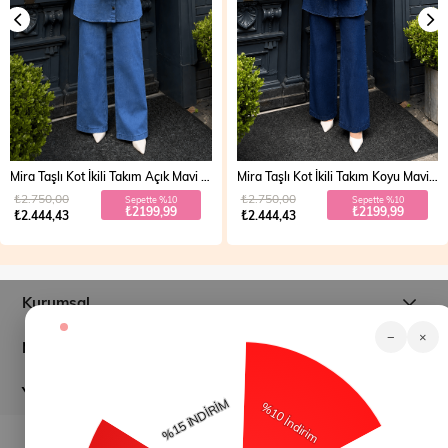
Mira Taşlı Kot İkili Takım Açık Mavi 19286
Mira Taşlı Kot İkili Takım Koyu Mavi 19286
₺2.750,00
₺2.750,00
Sepette %10
Sepette %10
₺2199,99
₺2199,99
₺2.444,43
₺2.444,43
Kurumsal
−
×
Müşteri İlişkileri
Yardım