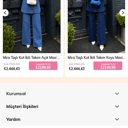
Mira Taşlı Kot İkili Takım Koyu Mavi 19286
Vera Fermuarlı Denim Takım Açık Mavi 19298
₺2.750,00
₺2.700,00
Sepette %10
Sepette %20
₺2199,99
₺1999,99
₺2.444,43
₺2.499,99
Kurumsal
Müşteri İlişkileri
Yardım