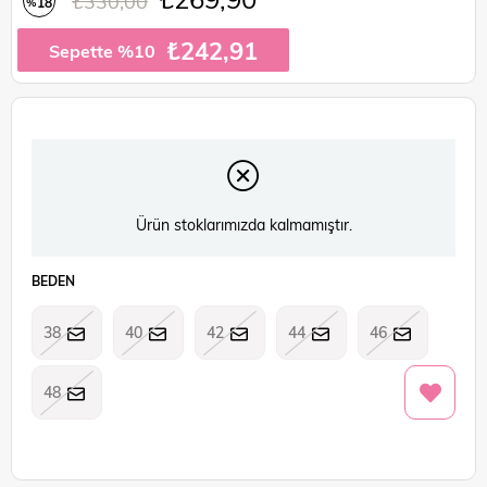
₺330,00
18
%
İndirim
₺242,91
Sepette %10
Ürün stoklarımızda kalmamıştır.
BEDEN
38
40
42
44
46
48