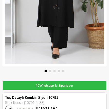
Whatsapp İle Sipariş ver
Taş Detaylı Kombin Siyah 10791
Stok Kodu
(10791-1-38)
₺269,90