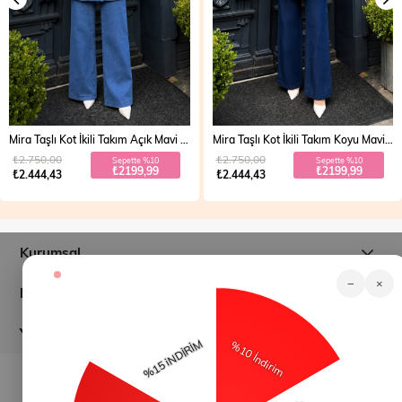
Mira Taşlı Kot İkili Takım Koyu Mavi 19286
Vera Fermuarlı Denim Takım Açık Mavi 19298
₺2.750,00
₺2.700,00
Sepette %10
Sepette %20
₺2199,99
₺1999,99
₺2.444,43
₺2.499,99
Kurumsal
−
×
Müşteri İlişkileri
Yardım