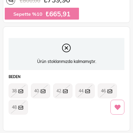
₺800,00
8
%
İndirim
₺665,91
Sepette %10
Ürün stoklarımızda kalmamıştır.
BEDEN
38
40
42
44
46
48