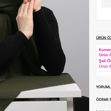
ÜRÜN ÖZ
Kumaş
Ürün Ö
Şal Ö
Ürün 
YORUML
ÖDEME 