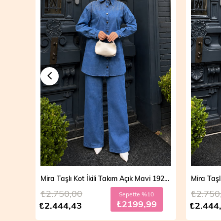
Mira Taşlı Kot İkili Takım Açık Mavi 19286
Mira Taşlı Kot İkili Takım Koyu Mavi 19286
₺2.750,00
₺2.700
10
Sepette %10
99
₺2199,99
₺2.444,43
₺2.499