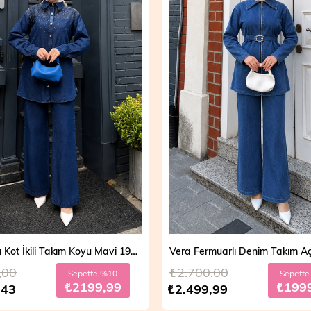
Vera Fermuarlı Denim Takım Açık Mavi 19298
,00
₺2.700,00
Sepette %20
Sepett
₺1999,99
₺199
,99
₺2.499,99