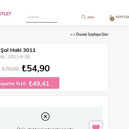
UTLET
SEPETIM
0
< < Önceki Sayfaya Dön
 Şal Haki 3011
odu
(3011-8-38)
₺54,90
₺70,00
₺49,41
Sepette %10