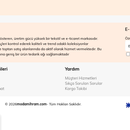
E-
Öze
steren, üretim gücü yüksek bir tekstil ve e-ticaret markasıdır.
ri kontrol ederek kaliteli ve trend odaklı koleksiyonlar
 ve toptan satış alanlarında da aktif olarak hizmet vermektedir. Bu
na geniş bir ürün tedarik ağı sağlamaktadır
ileri
Yardım
Müşteri Hizmetleri
Sıkça Sorulan Sorular
mat
Kargo Takibi
© 2026
modamihram.com
- Tüm Hakları Saklıdır.