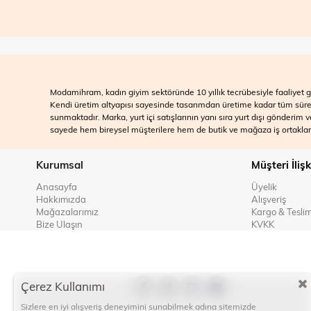
Modamihram, kadın giyim sektöründe 10 yıllık tecrübesiyle faaliyet gö
Kendi üretim altyapısı sayesinde tasarımdan üretime kadar tüm süreçle
sunmaktadır. Marka, yurt içi satışlarının yanı sıra yurt dışı gönderim
sayede hem bireysel müşterilere hem de butik ve mağaza iş ortakları
Kurumsal
Müşteri İlişk
Anasayfa
Üyelik
Hakkımızda
Alışveriş
Mağazalarımız
Kargo & Tesli
Bize Ulaşın
KVKK
Çerez Kullanımı
Sizlere en iyi alışveriş deneyimini sunabilmek adına sitemizde