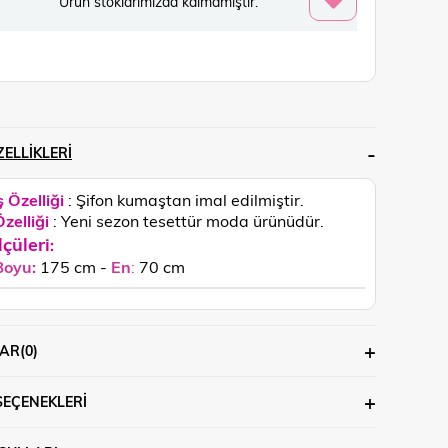
Ürün stoklarımızda kalmamıştır.
ELLIKLERI
 Özelliği
: Şifon kumaştan imal edilmiştir.
zelliği
: Yeni sezon tesettür moda ürünüdür.
lçüleri
:
Boyu:
175 cm -
En
:
70 cm
AR
(0)
SEÇENEKLERI