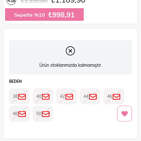
₺1.350,00
18
%
İndirim
₺998,91
Sepette %10
Ürün stoklarımızda kalmamıştır.
BEDEN
38
40
42
44
46
48
50