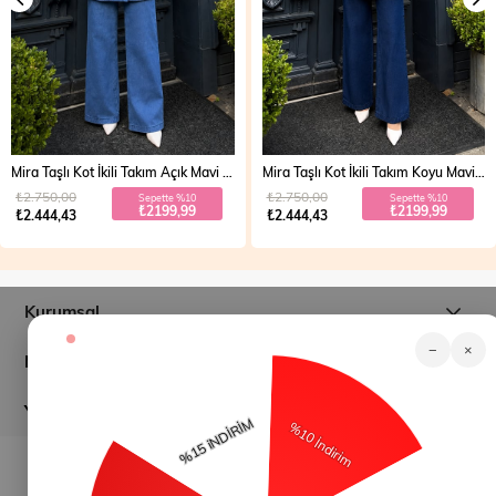
Mira Taşlı Kot İkili Takım Açık Mavi 19286
Mira Taşlı Kot İkili Takım Koyu Mavi 19286
₺2.750,00
₺2.750,00
Sepette %10
Sepette %10
₺2199,99
₺2199,99
₺2.444,43
₺2.444,43
Kurumsal
−
×
Müşteri İlişkileri
Yardım