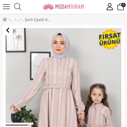
0
Şerit Çiçekli Anne Elbise Vizon 10434