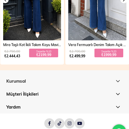
Mira Taşlı Kot İkili Takım Koyu Mavi 19286
Vera Fermuarlı Denim Takım Açık Mavi 19298
₺2.750,00
₺2.700,00
Sepette %10
Sepette %20
₺2199,99
₺1999,99
₺2.444,43
₺2.499,99
Kurumsal
Müşteri İlişkileri
Yardım