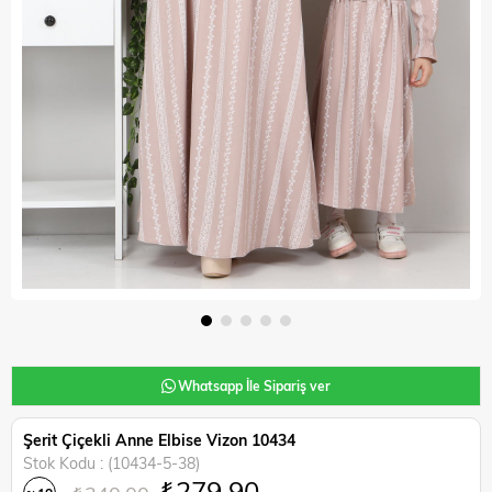
Whatsapp İle Sipariş ver
Şerit Çiçekli Anne Elbise Vizon 10434
Stok Kodu
(10434-5-38)
₺279,90