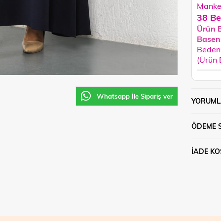
Manken
38 Be
Ürün 
Basen
Beden 
(Ürün
Whatsapp İle Sipariş ver
YORUML
ÖDEME 
İADE KO