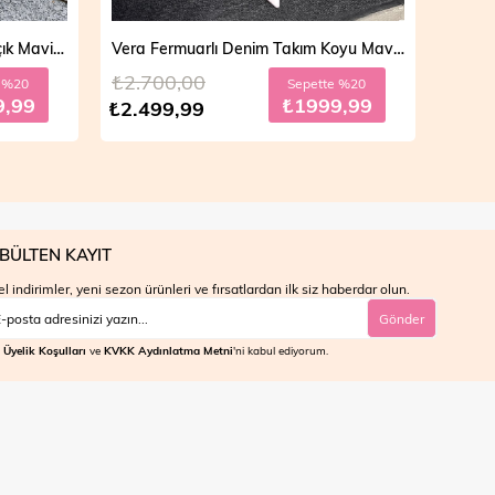
Vera Fermuarlı Denim Takım Açık Mavi 19298
Vera Fermuarlı Denim Takım Koyu Mavi 19298
₺2.700,00
₺4.7
e %20
Sepette %20
9,99
₺1999,99
₺2.499,99
₺3.9
BÜLTEN KAYIT
l indirimler, yeni sezon ürünleri ve fırsatlardan ilk siz haberdar olun.
Gönder
Üyelik Koşulları
ve
KVKK Aydınlatma Metni
'ni kabul ediyorum.