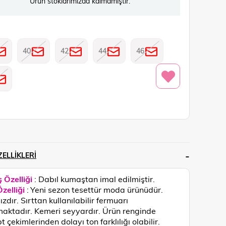
Ürün stoklarımızda kalmamıştır.
40
42
44
46
ELLIKLERI
 Özelliği
:
Dabıl kumaştan imal edilmiştir.
zelliği
:
Yeni sezon tesettür moda ürünüdür.
zdır. Sırttan kullanılabilir fermuarı
aktadır. Kemeri seyyardır.
Ürün renginde
 çekimlerinden dolayı ton farklılığı olabilir.