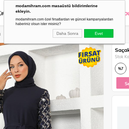
modamihram.com masaüstü bildirimlerine
ekleyin.
 ÜRÜNLER
DIŞ GİYİM
GİYİM
ABİYE
KOMBİN
TRİKO
O
modamihram.com özel fırsatlardan ve güncel kampanyalardan
haberiniz olsun ister misiniz?
Daha Sonra
Evet
8
Saçak
Stok K
%
7
İndirim
S