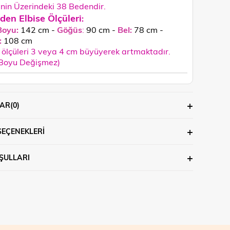
in Üzerindeki 38 Bedendir.
den Elbise Ölçüleri
:
Boyu:
142 cm -
Göğüs
:
90 cm -
Bel:
78 cm -
:
108
cm
ölçüleri 3 veya 4 cm büyüyerek artmaktadır.
 Boyu Değişmez)
AR
(0)
SEÇENEKLERI
ŞULLARI