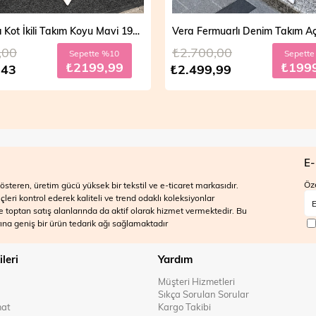
Mira Taşlı Kot İkili Takım Koyu Mavi 19286
,00
₺2.700,00
Sepette %10
Sepett
₺2199,99
₺199
,43
₺2.499,99
E-
Öze
steren, üretim gücü yüksek bir tekstil ve e-ticaret markasıdır.
ri kontrol ederek kaliteli ve trend odaklı koleksiyonlar
 ve toptan satış alanlarında da aktif olarak hizmet vermektedir. Bu
na geniş bir ürün tedarik ağı sağlamaktadır
ileri
Yardım
Müşteri Hizmetleri
Sıkça Sorulan Sorular
mat
Kargo Takibi