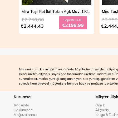
Mira Taşlı Kot İkili Takım Açık Mavi 19286
₺2.750,00
₺2.750
Sepette %10
₺2199,99
₺2.444,43
₺2.444
Modamihram, kadın giyim sektöründe 10 yıllık tecrübesiyle faaliyet gö
Kendi üretim altyapısı sayesinde tasarımdan üretime kadar tüm süreçle
sunmaktadır. Marka, yurt içi satışlarının yanı sıra yurt dışı gönderim
sayede hem bireysel müşterilere hem de butik ve mağaza iş ortakları
Kurumsal
Müşteri İlişk
Anasayfa
Üyelik
Hakkımızda
Alışveriş
Mağazalarımız
Kargo & Tesli