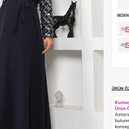
BEDEN
38
48
ÜRÜN ÖZ
Kumaş
Ürün Ö
Astarsı
bulunm
konsept