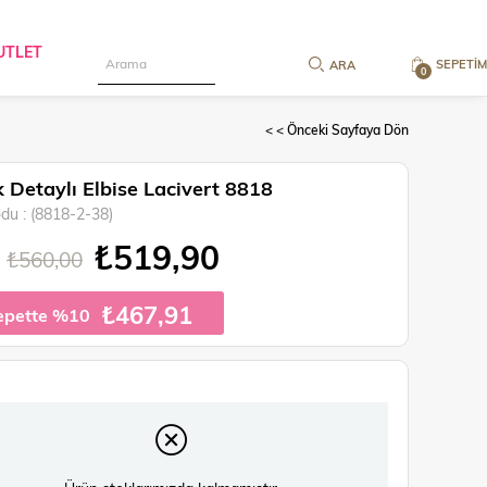
UTLET
SEPETIM
0
< < Önceki Sayfaya Dön
 Detaylı Elbise Lacivert 8818
odu
(8818-2-38)
₺519,90
₺560,00
₺467,91
epette %10