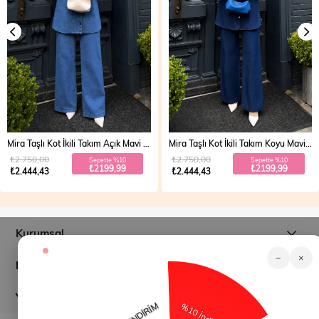
Mira Taşlı Kot İkili Takım Açık Mavi 19286
Mira Taşlı Kot İkili Takım Koyu Mavi 19286
₺2.750,00
₺2.750,00
Sepette %10
Sepette %10
₺2199,99
₺2199,99
₺2.444,43
₺2.444,43
Kurumsal
−
×
Müşteri İlişkileri
Yardım