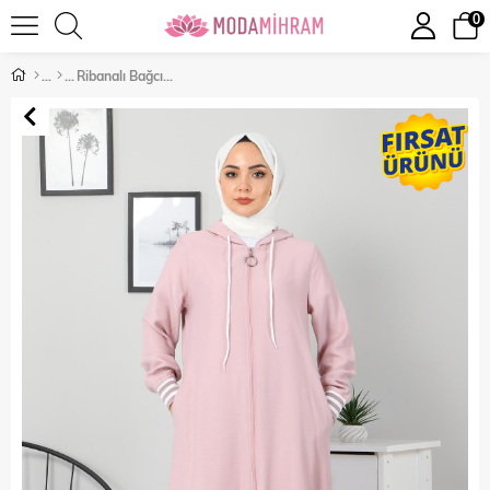
0
Ribanalı Bağcıklı Kombin Pudra 104