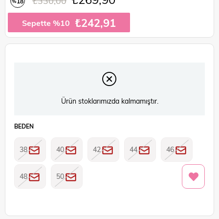
₺330,00
18
%
İndirim
₺242,91
Sepette %10
Ürün stoklarımızda kalmamıştır.
BEDEN
38
40
42
44
46
48
50