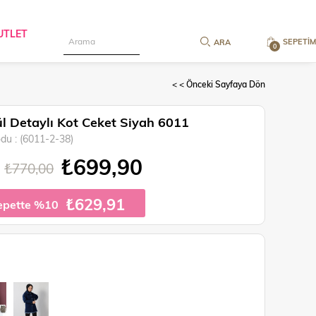
UTLET
SEPETIM
0
< < Önceki Sayfaya Dön
l Detaylı Kot Ceket Siyah 6011
odu
(6011-2-38)
₺699,90
₺770,00
₺629,91
epette %10