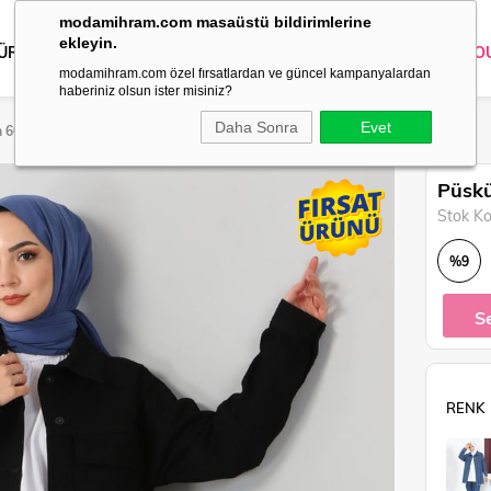
modamihram.com masaüstü bildirimlerine
ekleyin.
 ÜRÜNLER
DIŞ GİYİM
GİYİM
ABİYE
KOMBİN
TRİKO
O
modamihram.com özel fırsatlardan ve güncel kampanyalardan
haberiniz olsun ister misiniz?
Daha Sonra
Evet
h 6011
Püskü
Stok K
%
9
İndirim
S