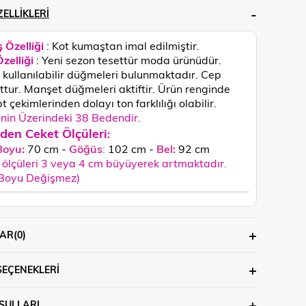
ELLIKLERI
 Özelliği
: Kot kumaştan imal edilmiştir.
zelliği
: Yeni sezon tesettür moda ürünüdür.
kullanılabilir düğmeleri bulunmaktadır. Cep
tur. Manşet düğmeleri aktiftir.
Ürün renginde
 çekimlerinden dolayı ton farklılığı olabilir.
in Üzerindeki 38 Bedendir.
den Ceket Ölçüleri
:
Boyu:
70 cm -
Göğüs
:
102 cm -
Bel:
92 cm
ölçüleri 3 veya 4 cm büyüyerek artmaktadır.
 Boyu Değişmez)
AR
(0)
SEÇENEKLERI
ŞULLARI