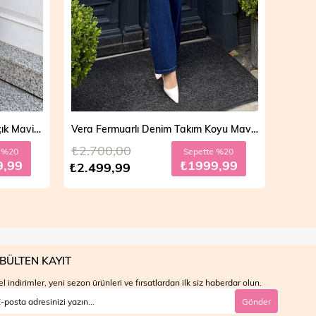
Vera Fermuarlı Denim Takım Koyu Mavi 19298
Mila Çift Düğmeli Kot Trençkot Açık Mavi 19290
₺4.700,00
₺4.7
e %20
Sepette %30
9,99
₺2799,99
₺3.999,99
₺3.9
BÜLTEN KAYIT
l indirimler, yeni sezon ürünleri ve fırsatlardan ilk siz haberdar olun.
Gönder