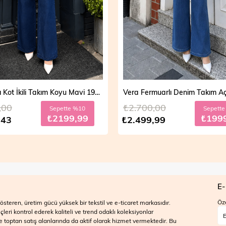
Vera Fermuarlı Denim Takım Açık Mavi 19298
,00
₺2.700,00
Sepette %20
Sepett
₺1999,99
₺199
,99
₺2.499,99
E-
Öze
steren, üretim gücü yüksek bir tekstil ve e-ticaret markasıdır.
ri kontrol ederek kaliteli ve trend odaklı koleksiyonlar
 ve toptan satış alanlarında da aktif olarak hizmet vermektedir. Bu