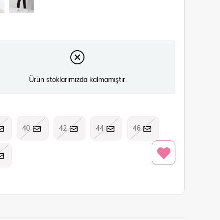
Ürün stoklarımızda kalmamıştır.
40
42
44
46