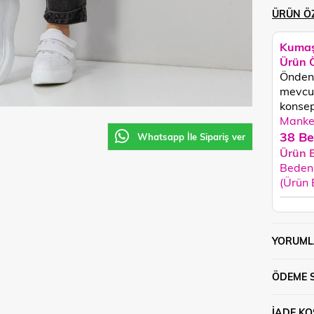
ÜRÜN ÖZ
Kumaş
Ürün Ö
Önden 
mevcut
konsept
Manken
38 Be
Whatsapp İle Sipariş ver
Ürün 
Beden 
(Ürün
YORUML
ÖDEME 
İADE KO