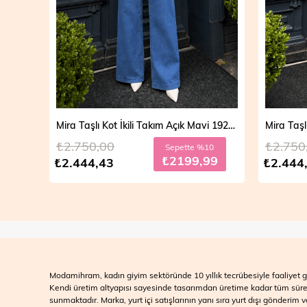
Mira Taşlı Kot İkili Takım Açık Mavi 19286
Mira Taşlı Kot İkili Takım Koyu Mavi 19286
₺2.750,00
₺2.700
10
Sepette %10
99
₺2199,99
₺2.444,43
₺2.499
Modamihram, kadın giyim sektöründe 10 yıllık tecrübesiyle faaliyet gö
Kendi üretim altyapısı sayesinde tasarımdan üretime kadar tüm süreçle
sunmaktadır. Marka, yurt içi satışlarının yanı sıra yurt dışı gönderim