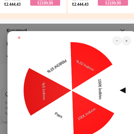
₺2199,99
₺2199,99
₺2.444,43
₺2.444,43
Kurumsal
−
×
Müşteri İlişkileri
Yardım
© 2026
modamihram.com
- Tüm Hakları Saklıdır.
Çerez Kullanımı
Sizlere en iyi alışveriş deneyimini sunabilmek adına
sitemizde çerezler(cookies) kullanmaktayız. Detaylı bilgi
için Kvkk sözleşmesini inceleyebilirsiniz.