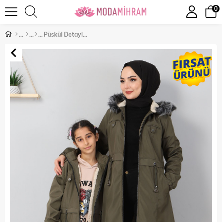
0
Püskül Detaylı Çocuk Mont Haki 10302