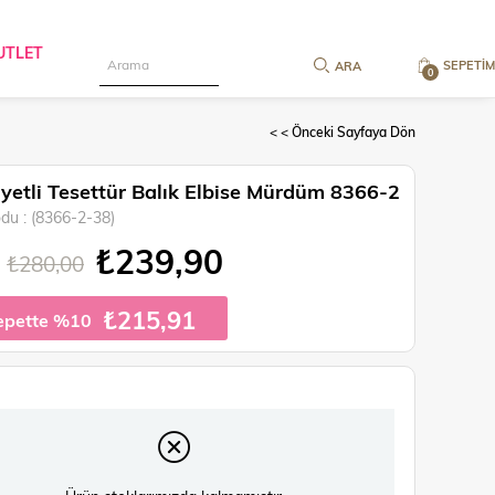
UTLET
SEPETIM
0
< < Önceki Sayfaya Dön
yetli Tesettür Balık Elbise Mürdüm 8366-2
odu
(8366-2-38)
₺239,90
₺280,00
₺215,91
epette %10