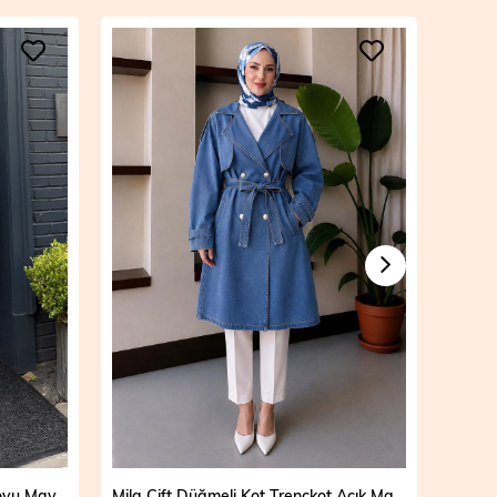
Vera Fermuarlı Denim Takım Koyu Mavi 19298
Mila Çift Düğmeli Kot Trençkot Açık Mavi 19290