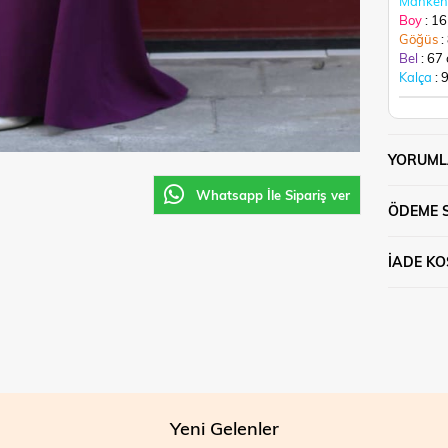
Manken 
Boy
: 1
Göğüs
:
Bel
: 67
Kalça
: 
YORUML
Whatsapp İle Sipariş ver
ÖDEME 
İADE KO
Yeni Gelenler