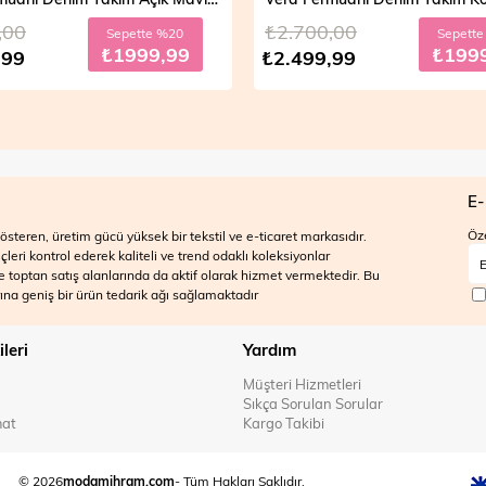
,00
₺2.700,00
Sepette %20
Sepett
₺1999,99
₺199
,99
₺2.499,99
E-
Öze
steren, üretim gücü yüksek bir tekstil ve e-ticaret markasıdır.
ri kontrol ederek kaliteli ve trend odaklı koleksiyonlar
 ve toptan satış alanlarında da aktif olarak hizmet vermektedir. Bu
na geniş bir ürün tedarik ağı sağlamaktadır
ileri
Yardım
Müşteri Hizmetleri
Sıkça Sorulan Sorular
mat
Kargo Takibi
© 2026
modamihram.com
- Tüm Hakları Saklıdır.