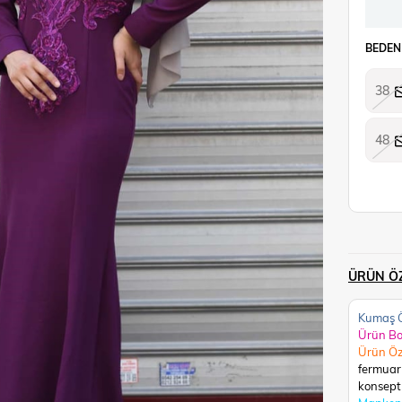
BEDEN
38
48
ÜRÜN ÖZ
Kumaş Ö
Ürün B
Ürün Öz
fermuar
konsept 