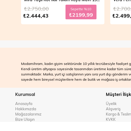
₺2.750,00
₺2.700
10
Sepette %10
99
₺2199,99
₺2.444,43
₺2.499
Modamihram, kadın giyim sektöründe 10 yıllık tecrübesiyle faaliyet gö
Kendi üretim altyapısı sayesinde tasarımdan üretime kadar tüm süreçle
sunmaktadır. Marka, yurt içi satışlarının yanı sıra yurt dışı gönderim
sayede hem bireysel müşterilere hem de butik ve mağaza iş ortakları
Kurumsal
Müşteri İlişk
Anasayfa
Üyelik
Hakkımızda
Alışveriş
Mağazalarımız
Kargo & Tesli
Bize Ulaşın
KVKK