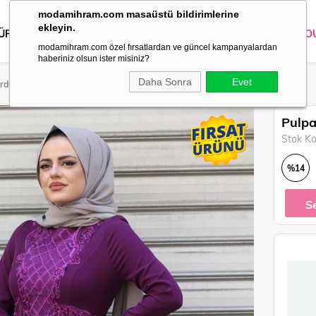
modamihram.com masaüstü bildirimlerine
ekleyin.
 ÜRÜNLER
DIŞ GİYİM
GİYİM
ABİYE
KOMBİN
TRİKO
O
modamihram.com özel fırsatlardan ve güncel kampanyalardan
haberiniz olsun ister misiniz?
Daha Sonra
Evet
Mürdüm 8366-2
Pulpa
Stok K
%
14
İndirim
S