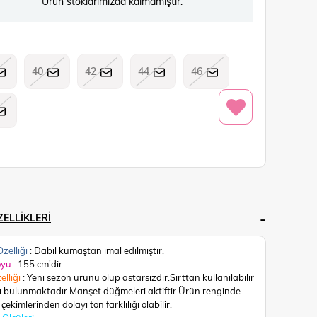
Ürün stoklarımızda kalmamıştır.
40
42
44
46
ELLIKLERI
zelliği
: Dabıl kumaştan imal edilmiştir.
oyu
: 155 cm'dir.
elliği
: Yeni sezon ürünü olup astarsızdır.Sırttan kullanılabilir
ı bulunmaktadır.Manşet düğmeleri aktiftir.
Ürün renginde
çekimlerinden dolayı ton farklılığı olabilir.