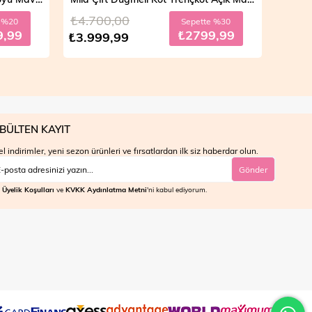
₺4.700,00
₺4.7
e %20
Sepette %30
9,99
₺2799,99
₺3.999,99
₺3.9
BÜLTEN KAYIT
l indirimler, yeni sezon ürünleri ve fırsatlardan ilk siz haberdar olun.
Gönder
Üyelik Koşulları
ve
KVKK Aydınlatma Metni
'ni kabul ediyorum.