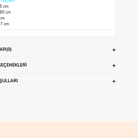
Ölçüleri
65 cm
 85 cm
 cm
97 cm
AR
(0)
SEÇENEKLERI
ŞULLARI