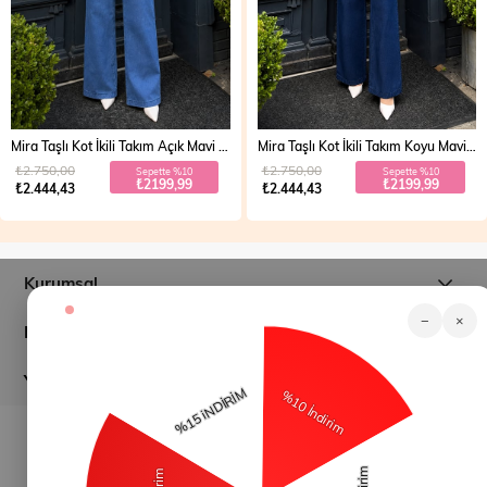
Mira Taşlı Kot İkili Takım Açık Mavi 19286
Mira Taşlı Kot İkili Takım Koyu Mavi 19286
₺2.750,00
₺2.750,00
Sepette %10
Sepette %10
₺2199,99
₺2199,99
₺2.444,43
₺2.444,43
Kurumsal
−
×
Müşteri İlişkileri
Yardım
© 2026
modamihram.com
- Tüm Hakları Saklıdır.