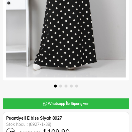
Whatsapp İle Sipariş ver
Puantiyeli Elbise Siyah 8927
Stok Kodu
(8927-1-38)
₺109,90