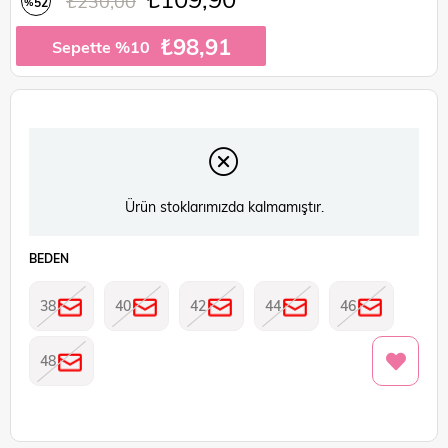
₺230,00
52
%
İndirim
₺98,91
Sepette %10
Ürün stoklarımızda kalmamıştır.
BEDEN
38
40
42
44
46
48