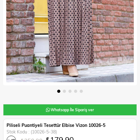
Whatsapp İle Sipariş ver
Piliseli Puantiyeli Tesettür Elbise Vizon 10026-5
Stok Kodu
(10026-5-38)
₺179,90