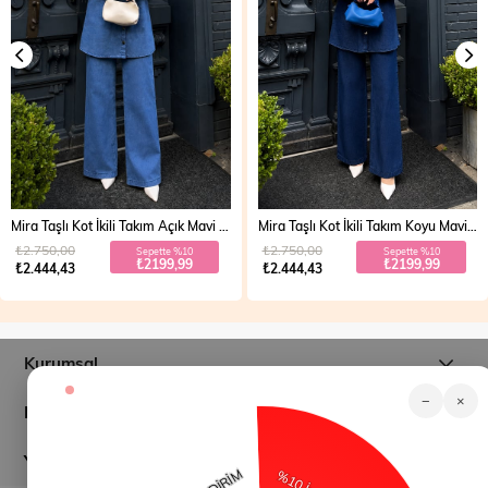
Mira Taşlı Kot İkili Takım Açık Mavi 19286
Mira Taşlı Kot İkili Takım Koyu Mavi 19286
₺2.750,00
₺2.750,00
Sepette %10
Sepette %10
₺2199,99
₺2199,99
₺2.444,43
₺2.444,43
Kurumsal
−
×
Müşteri İlişkileri
Yardım