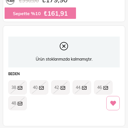
₺350,00
49
%
İndirim
₺161,91
Sepette %10
Ürün stoklarımızda kalmamıştır.
BEDEN
38
40
42
44
46
48