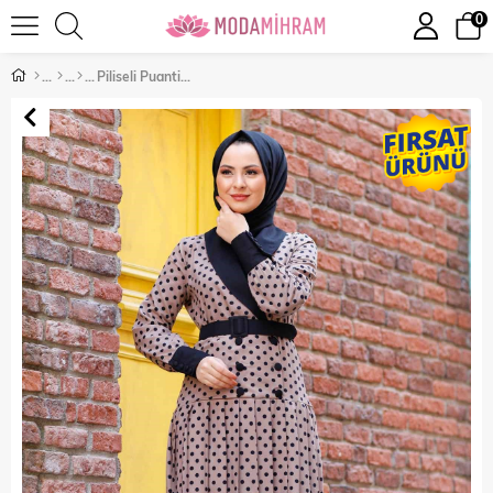
0
Piliseli Puantiyeli Tesettür Elbise Vizon 10026-5