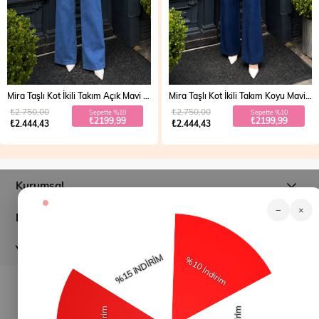
Mira Taşlı Kot İkili Takım Açık Mavi 19286
Mira Taşlı Kot İkili Takım Koyu Mavi 19286
₺2.750,00
₺2.750,00
Sepette %10
Sepette %10
₺2199,99
₺2199,99
₺2.444,43
₺2.444,43
Kurumsal
−
×
Müşteri İlişkileri
Yardım
© 2026
modamihram.com
- Tüm Hakları Saklıdır.