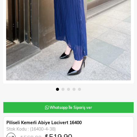
Whatsapp İle Sipariş ver
Piliseli Kemerli Abiye Lacivert 16400
Stok Kodu
(16400-4-38)
₺519,90