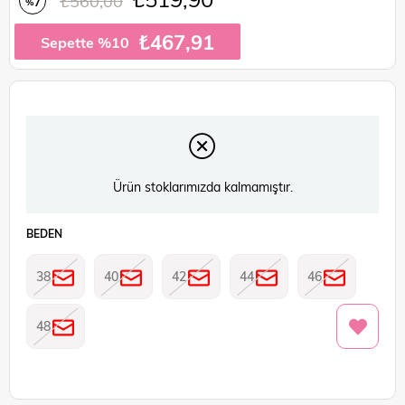
₺560,00
7
%
İndirim
₺467,91
Sepette %10
Ürün stoklarımızda kalmamıştır.
BEDEN
38
40
42
44
46
48