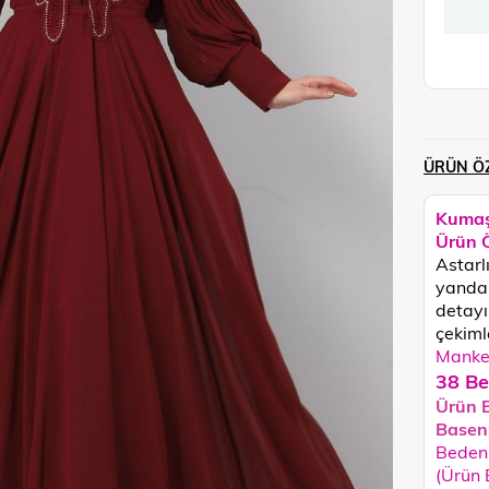
ÜRÜN ÖZ
Kumaş
Ürün Ö
Astarl
yandan
detayı 
çekimle
Manken
38 Be
Ürün 
Basen
Beden 
(Ürün