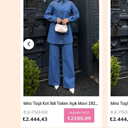
Mira Taşlı Kot İkili Takım Açık Mavi 19286
Mira Taşlı Kot İkili Takım Koyu Mavi 19286
₺2.750,00
₺2.700
10
Sepette %10
99
₺2199,99
₺2.444,43
₺2.499