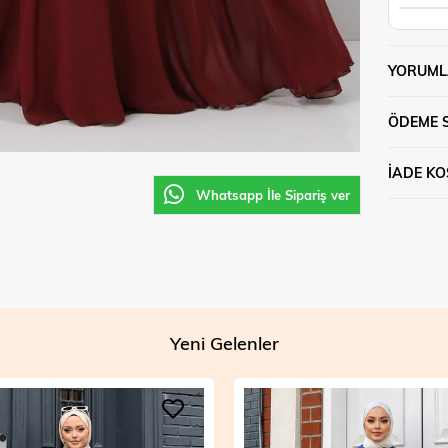
YORUML
ÖDEME 
İADE KO
Whatsapp İle Sipariş ver
Yeni Gelenler