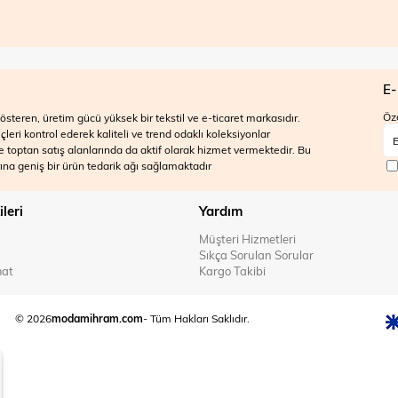
E-
Öze
steren, üretim gücü yüksek bir tekstil ve e-ticaret markasıdır.
ri kontrol ederek kaliteli ve trend odaklı koleksiyonlar
 ve toptan satış alanlarında da aktif olarak hizmet vermektedir. Bu
na geniş bir ürün tedarik ağı sağlamaktadır
ileri
Yardım
Müşteri Hizmetleri
Sıkça Sorulan Sorular
mat
Kargo Takibi
© 2026
modamihram.com
- Tüm Hakları Saklıdır.