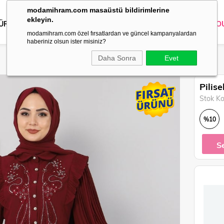
modamihram.com masaüstü bildirimlerine
ekleyin.
 ÜRÜNLER
DIŞ GİYİM
GİYİM
ABİYE
KOMBİN
TRİKO
O
modamihram.com özel fırsatlardan ve güncel kampanyalardan
haberiniz olsun ister misiniz?
Daha Sonra
Evet
Pilis
Stok K
%
10
İndirim
S