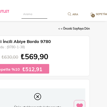
UTLET
SEPETIM
0
< < Önceki Sayfaya Dön
eli İncili Abiye Bordo 9780
odu
(9780-1-38)
₺569,90
₺630,00
₺512,91
epette %10