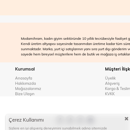
Modamihram, kadın giyim sektöründe 10 yıllık tecrübesiyle faaliyet gö
Kendi üretim altyapısı sayesinde tasarımdan üretime kadar tüm süreçle
sunmaktadır. Marka, yurt içi satışlarının yanı sıra yurt dışı gönderim
sayede hem bireysel müşterilere hem de butik ve mağaza iş ortakları
Kurumsal
Müşteri İlişk
Anasayfa
Üyelik
Hakkımızda
Alışveriş
Mağazalarımız
Kargo & Tesli
Bize Ulaşın
KVKK
Çerez Kullanımı
Sizlere en iyi alışveriş deneyimini sunabilmek adına sitemizde