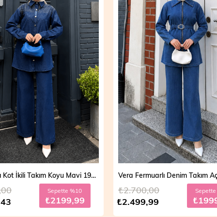
Vera Fermuarlı Denim Takım Açık Mavi 19298
,00
₺2.700,00
Sepette %20
Sepett
₺1999,99
₺199
,99
₺2.499,99