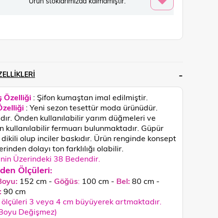
Ürün stoklarımızda kalmamıştır.
ELLIKLERI
 Özelliği
: Şifon kumaştan imal edilmiştir.
zelliği
: Yeni sezon tesettür moda ürünüdür.
ıdır. Önden kullanılabilir yarım düğmeleri ve
 kullanılabilir fermuarı bulunmaktadır. Güpür
dikili olup inciler baskıdır.
Ürün renginde konsept
rinden dolayı ton farklılığı olabilir.
in Üzerindeki 38 Bedendir.
den Ölçüleri
:
Boyu:
152 cm -
Göğüs
:
100 cm -
Bel:
80 cm -
:
90
cm
ölçüleri 3 veya 4 cm büyüyerek artmaktadır.
 Boyu Değişmez)