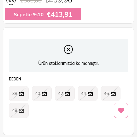
₺500,00
8
%
İndirim
₺413,91
Sepette %10
Ürün stoklarımızda kalmamıştır.
BEDEN
38
40
42
44
46
48