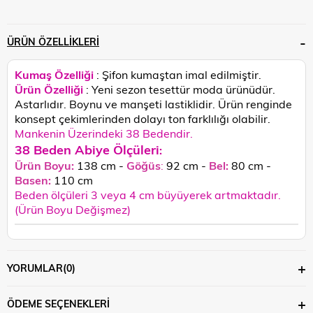
ÜRÜN ÖZELLIKLERI
Kumaş Özelliği
: Şifon kumaştan imal edilmiştir.
Ürün Özelliği
: Yeni sezon tesettür moda ürünüdür.
Astarlıdır. Boynu ve manşeti lastiklidir.
Ürün renginde
konsept çekimlerinden dolayı ton farklılığı olabilir.
Mankenin Üzerindeki 38 Bedendir.
38 Beden Abiye Ölçüleri
:
Ürün Boyu:
138 cm -
Göğüs
:
92 cm -
Bel:
80 cm -
Basen:
110 c
m
Beden ölçüleri 3 veya 4 cm büyüyerek artmaktadır.
(Ürün Boyu Değişmez)
YORUMLAR
(0)
ÖDEME SEÇENEKLERI