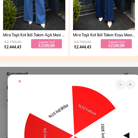
Mira Taşlı Kot İkili Takım Açık Mavi 19286
Mira Taşlı Kot İkili Takım Koyu Mavi 19286
₺2.750,00
₺2.750,00
Sepette %10
Sepette %10
₺2199,99
₺2199,99
₺2.444,43
₺2.444,43
Kurumsal
−
×
Müşteri İlişkileri
Yardım
© 2026
modamihram.com
- Tüm Hakları Saklıdır.