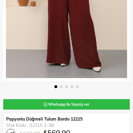
Whatsapp İle Sipariş ver
Papyonlu Düğmeli Tulum Bordo 12215
Stok Kodu
(12215-2-38)
₺569,90