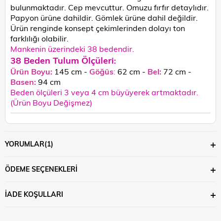
bulunmaktadır. Cep mevcuttur. Omuzu fırfır detaylıdır.
Papyon ürüne dahildir. Gömlek ürüne dahil değildir.
Ürün
renginde konsept çekimlerinden dolayı ton
farklılığı olabilir.
Mankenin üzerindeki 38 bedendir.
38 Beden Tulum Ölçüleri
:
Ürün Boyu:
145 cm -
Göğüs
:
62 cm -
Bel:
72 cm -
Basen:
94 c
m
Beden ölçüleri 3 veya 4 cm büyüyerek artmaktadır.
(Ürün Boyu Değişmez)
YORUMLAR
(1)
ÖDEME SEÇENEKLERI
İADE KOŞULLARI