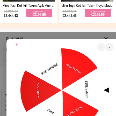
Mira Taşlı Kot İkili Takım Açık Mavi 19286
Mira Taşlı Kot İkili Takım Koyu Mavi 19286
₺2.750,00
₺2.750,00
Sepette %10
Sepette %10
₺2199,99
₺2199,99
₺2.444,43
₺2.444,43
Kurumsal
−
×
Müşteri İlişkileri
Yardım
© 2026
modamihram.com
- Tüm Hakları Saklıdır.
Çerez Kullanımı
Sizlere en iyi alışveriş deneyimini sunabilmek adına
sitemizde çerezler(cookies) kullanmaktayız. Detaylı bilgi
için Kvkk sözleşmesini inceleyebilirsiniz.