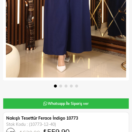
Whatsapp İle Sipariş ver
Nakışlı Tesettür Ferace İndigo 10773
Stok Kodu
(10773-12-40)
₺559,90