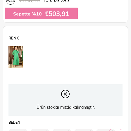
₺630,00
11
%
İndirim
₺503,91
Sepette %10
Ürün stoklarımızda kalmamıştır.
BEDEN