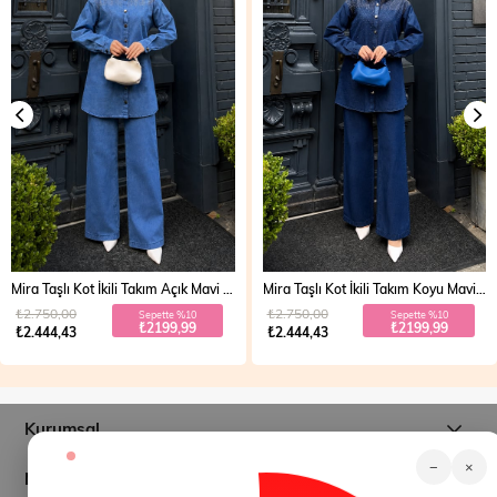
Mira Taşlı Kot İkili Takım Açık Mavi 19286
Mira Taşlı Kot İkili Takım Koyu Mavi 19286
₺2.750,00
₺2.750,00
Sepette %10
Sepette %10
₺2199,99
₺2199,99
₺2.444,43
₺2.444,43
Kurumsal
−
×
Müşteri İlişkileri