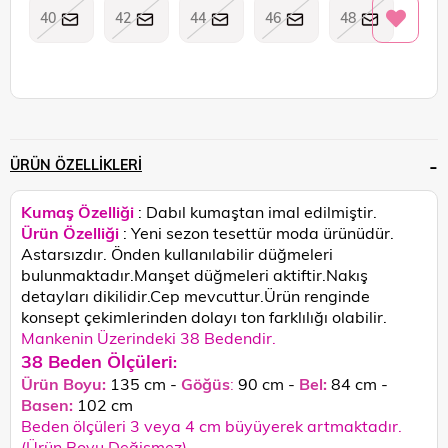
40
42
44
46
48
ÜRÜN ÖZELLIKLERI
Kumaş Özelliği
: Dabıl kumaştan imal edilmiştir.
Ürün Özelliği
: Yeni sezon tesettür moda ürünüdür.
Astarsızdır. Önden kullanılabilir düğmeleri
bulunmaktadır.Manşet düğmeleri aktiftir.Nakış
detayları dikilidir.Cep mevcuttur.
Ürün renginde
konsept çekimlerinden dolayı ton farklılığı olabilir.
Mankenin Üzerindeki 38 Bedendir.
38 Beden Ölçüleri
:
Ürün Boyu:
135 cm -
Göğüs
:
90 cm -
Bel:
84 cm -
Basen:
102
cm
Beden ölçüleri 3 veya 4 cm büyüyerek artmaktadır.
(Ürün Boyu Değişmez)