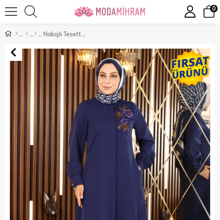
0
Nakışlı Tesettür Ferace İndigo 10773