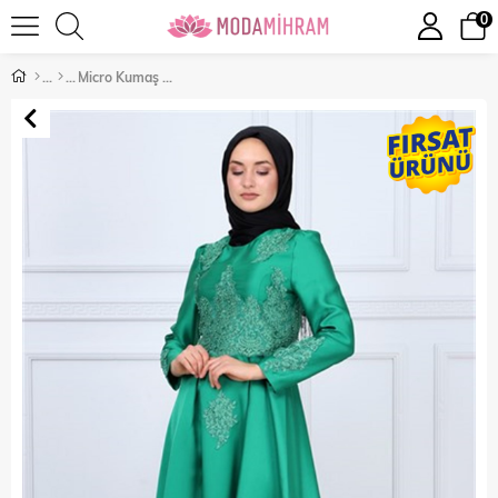
0
Micro Kumaş Detaylı Tesettür Abiye Yeşil 8619-2-48