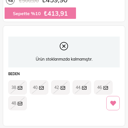
₺500,00
8
%
İndirim
₺413,91
Sepette %10
Ürün stoklarımızda kalmamıştır.
BEDEN
38
40
42
44
46
48