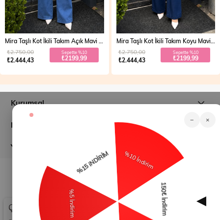
Mira Taşlı Kot İkili Takım Açık Mavi 19286
Mira Taşlı Kot İkili Takım Koyu Mavi 19286
₺2.750,00
₺2.750,00
Sepette %10
Sepette %10
₺2199,99
₺2199,99
₺2.444,43
₺2.444,43
Kurumsal
−
×
Müşteri İlişkileri
Yardım
© 2026
modamihram.com
- Tüm Hakları Saklıdır.
Çerez Kullanımı