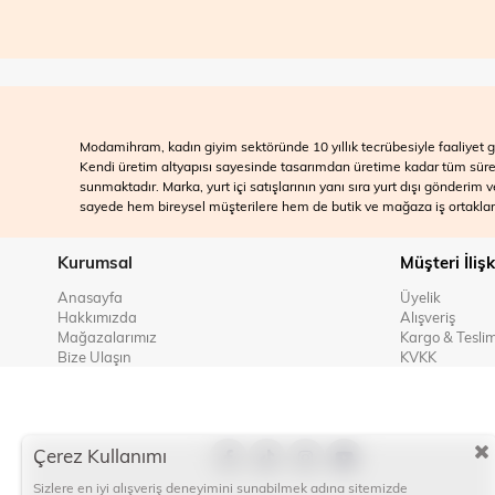
Modamihram, kadın giyim sektöründe 10 yıllık tecrübesiyle faaliyet gö
Kendi üretim altyapısı sayesinde tasarımdan üretime kadar tüm süreçle
sunmaktadır. Marka, yurt içi satışlarının yanı sıra yurt dışı gönderim
sayede hem bireysel müşterilere hem de butik ve mağaza iş ortakları
Kurumsal
Müşteri İlişk
Anasayfa
Üyelik
Hakkımızda
Alışveriş
Mağazalarımız
Kargo & Tesli
Bize Ulaşın
KVKK
Çerez Kullanımı
Sizlere en iyi alışveriş deneyimini sunabilmek adına sitemizde