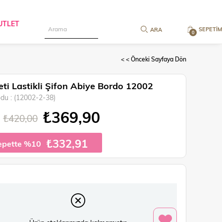
UTLET
SEPETIM
0
< < Önceki Sayfaya Dön
ti Lastikli Şifon Abiye Bordo 12002
odu
(12002-2-38)
₺369,90
₺420,00
₺332,91
epette %10