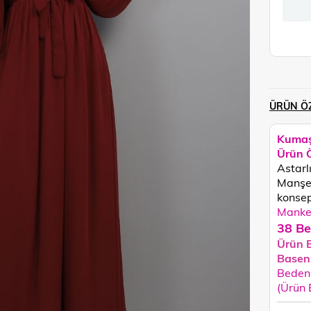
ÜRÜN ÖZ
Kumaş
Ürün Ö
Astarl
Manşet
konsept
Manken
38 Be
Ürün 
Basen
Beden 
(Ürün