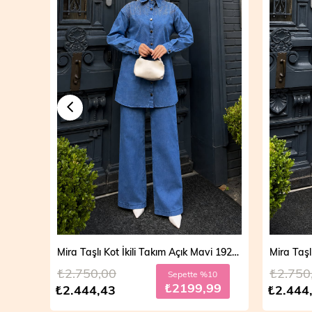
Mira Taşlı Kot İkili Takım Açık Mavi 19286
₺2.750,00
₺2.750
Sepette %10
₺2199,99
₺2.444,43
₺2.444