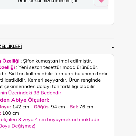
Ürün stoklarımızda kalmamıştır.
ELLIKLERI
 Özelliği
: Şifon kumaştan imal edilmiştir.
zelliği
: Yeni sezon tesettür moda ürünüdür.
ıdır. Sırttan kullanılabilir fermuarı bulunmaktadır.
i lastiklidir. Kemeri seyyardır.
Ürün renginde
 çekimlerinden dolayı ton farklılığı olabilir.
in Üzerindeki 38 Bedendir.
den Abiye Ölçüleri
:
Boyu:
142 cm -
Göğüs
:
94 cm -
Bel:
76 cm -
:
100 c
m
ölçüleri 3 veya 4 cm büyüyerek artmaktadır.
 Boyu Değişmez)