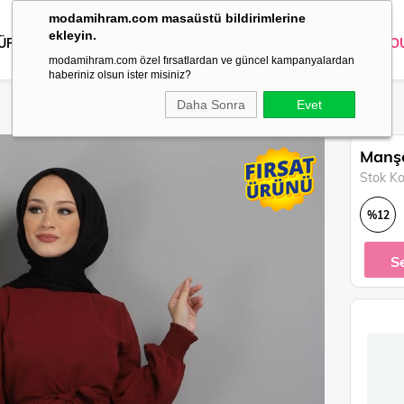
modamihram.com masaüstü bildirimlerine
ekleyin.
 ÜRÜNLER
DIŞ GİYİM
GİYİM
ABİYE
KOMBİN
TRİKO
O
modamihram.com özel fırsatlardan ve güncel kampanyalardan
haberiniz olsun ister misiniz?
Daha Sonra
Evet
Manşe
Stok K
%
12
İndirim
S