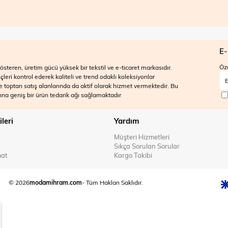
E-
Öze
steren, üretim gücü yüksek bir tekstil ve e-ticaret markasıdır.
ri kontrol ederek kaliteli ve trend odaklı koleksiyonlar
 ve toptan satış alanlarında da aktif olarak hizmet vermektedir. Bu
na geniş bir ürün tedarik ağı sağlamaktadır
ileri
Yardım
Müşteri Hizmetleri
Sıkça Sorulan Sorular
mat
Kargo Takibi
© 2026
modamihram.com
- Tüm Hakları Saklıdır.