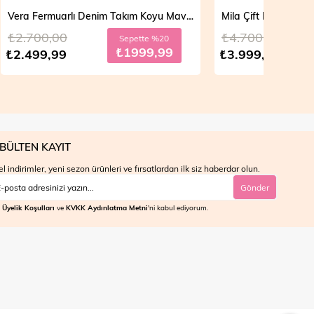
Vera Fermuarlı Denim Takım Koyu Mavi 19298
Mila Çift Düğmeli Kot Trençkot Açık Mavi 19290
₺4.700,00
₺4.7
e %20
Sepette %30
9,99
₺2799,99
₺3.999,99
₺3.9
BÜLTEN KAYIT
l indirimler, yeni sezon ürünleri ve fırsatlardan ilk siz haberdar olun.
Gönder
Üyelik Koşulları
ve
KVKK Aydınlatma Metni
'ni kabul ediyorum.