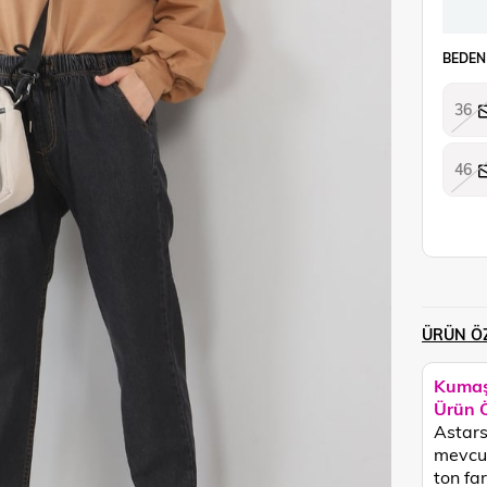
BEDEN
36
46
ÜRÜN ÖZ
Kumaş
Ürün Ö
Astarsı
mevcut
ton fark