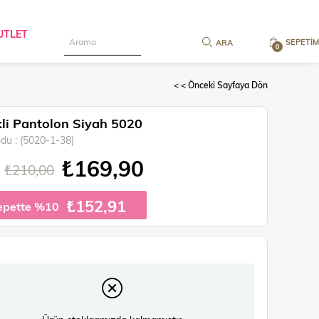
UTLET
SEPETIM
0
< < Önceki Sayfaya Dön
kli Pantolon Siyah 5020
odu
(5020-1-38)
₺169,90
₺210,00
₺152,91
epette %10