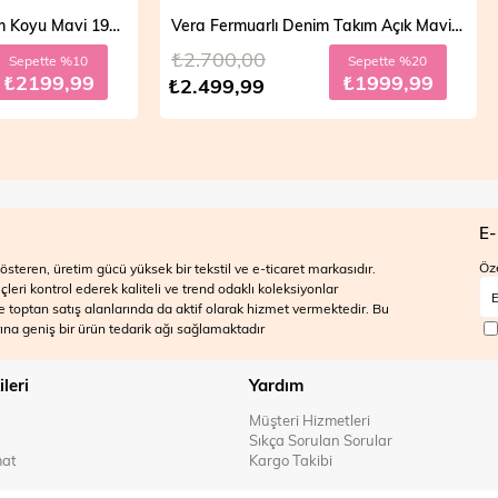
Vera Fermuarlı Denim Takım Açık Mavi 19298
,00
₺2.700,00
Sepette %20
Sepett
₺1999,99
₺199
,99
₺2.499,99
E-
Öze
steren, üretim gücü yüksek bir tekstil ve e-ticaret markasıdır.
ri kontrol ederek kaliteli ve trend odaklı koleksiyonlar
 ve toptan satış alanlarında da aktif olarak hizmet vermektedir. Bu
na geniş bir ürün tedarik ağı sağlamaktadır
ileri
Yardım
Müşteri Hizmetleri
Sıkça Sorulan Sorular
mat
Kargo Takibi