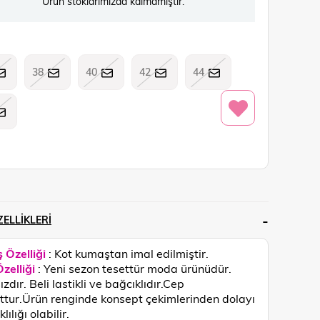
Ürün stoklarımızda kalmamıştır.
38
40
42
44
ELLIKLERI
 Özelliği
: Kot kumaştan imal edilmiştir.
zelliği
: Yeni sezon tesettür moda ürünüdür.
zdır. Beli lastikli ve bağcıklıdır.Cep
tur.
Ürün renginde konsept çekimlerinden dolayı
lılığı olabilir.