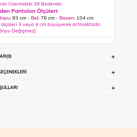
in Üzerindeki 38 Bedendir.
den Pantolon Ölçüleri
:
Boyu:
93 cm -
Bel:
76 cm -
Basen:
104 cm
ölçüleri 3 veya 4 cm büyüyerek artmaktadır.
 Boyu Değişmez)
AR
(0)
SEÇENEKLERI
ŞULLARI