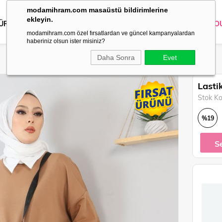
modamihram.com masaüstü bildirimlerine
ekleyin.
 ÜRÜNLER
DIŞ GİYİM
GİYİM
ABİYE
KOMBİN
TRİKO
O
modamihram.com özel fırsatlardan ve güncel kampanyalardan
haberiniz olsun ister misiniz?
Daha Sonra
Evet
Lasti
Stok K
%
19
İndirim
S