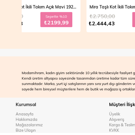
Mira Taşlı Kot İkili Takım Açık Mavi 19286
Mira Taşlı Kot İkili Takım Koyu Mavi 19286
₺2.750,00
₺2.700
10
Sepette %10
99
₺2199,99
₺2.444,43
₺2.499
Modamihram, kadın giyim sektöründe 10 yıllık tecrübesiyle faaliyet gö
Kendi üretim altyapısı sayesinde tasarımdan üretime kadar tüm süreçle
sunmaktadır. Marka, yurt içi satışlarının yanı sıra yurt dışı gönderim
sayede hem bireysel müşterilere hem de butik ve mağaza iş ortakları
Kurumsal
Müşteri İlişk
Anasayfa
Üyelik
Hakkımızda
Alışveriş
Mağazalarımız
Kargo & Tesli
Bize Ulaşın
KVKK