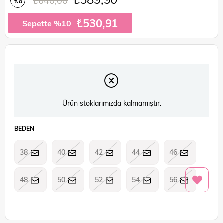
₺640,00
8
%
İndirim
₺530,91
Sepette %10
Ürün stoklarımızda kalmamıştır.
BEDEN
38
40
42
44
46
48
50
52
54
56