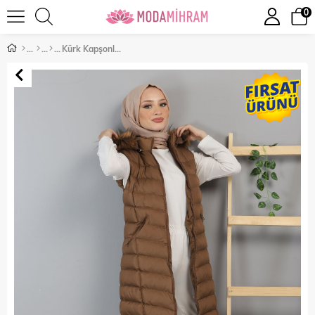
0
Kürk Kapşonlu Şişme Yelek Taba 9464