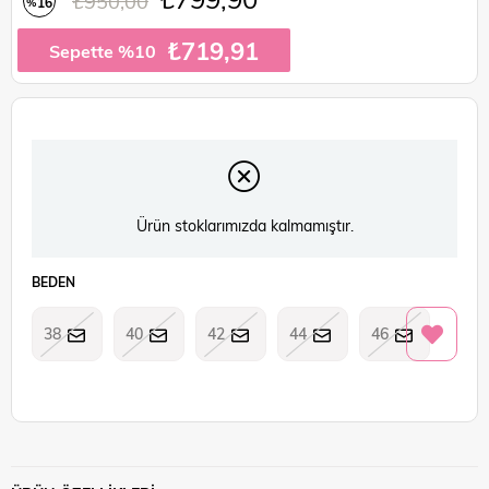
₺950,00
16
%
İndirim
₺719,91
Sepette %10
Ürün stoklarımızda kalmamıştır.
BEDEN
38
40
42
44
46