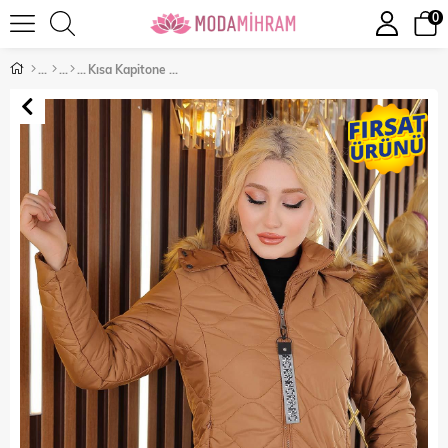
0
Kısa Kapitone Şişme Mont Taba 12256