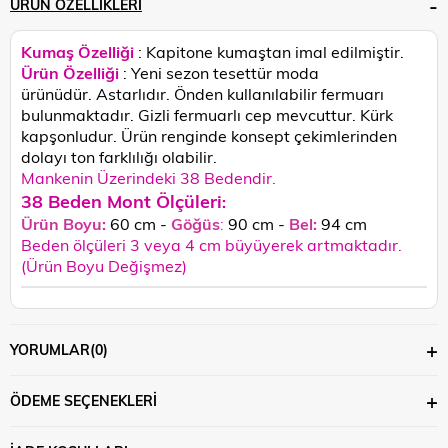
ÜRÜN ÖZELLIKLERI
Kumaş Özelliği
: Kapitone kumaştan imal edilmiştir.
Ürün Özelliği
: Yeni sezon tesettür moda
ürünüdür. Astarlıdır. Önden kullanılabilir fermuarı
bulunmaktadır. Gizli fermuarlı cep mevcuttur. Kürk
kapşonludur.
Ürün renginde konsept çekimlerinden
dolayı ton farklılığı olabilir.
Mankenin Üzerindeki 38 Bedendir.
38 Beden Mont Ölçüleri
:
Ürün Boyu:
60 cm -
Göğüs
:
90 cm -
Bel:
94 cm
Beden ölçüleri 3 veya 4 cm büyüyerek artmaktadır.
(Ürün Boyu Değişmez)
YORUMLAR
(0)
ÖDEME SEÇENEKLERI