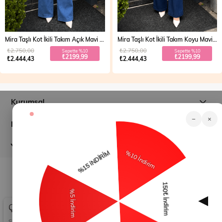
Mira Taşlı Kot İkili Takım Açık Mavi 19286
Mira Taşlı Kot İkili Takım Koyu Mavi 19286
₺2.750,00
₺2.750,00
Sepette %10
Sepette %10
₺2199,99
₺2199,99
₺2.444,43
₺2.444,43
Kurumsal
−
×
Müşteri İlişkileri
Yardım
© 2026
modamihram.com
- Tüm Hakları Saklıdır.
Çerez Kullanımı
Sizlere en iyi alışveriş deneyimini sunabilmek adına