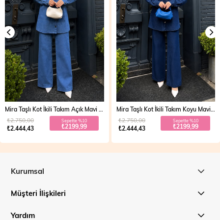
Mira Taşlı Kot İkili Takım Koyu Mavi 19286
Vera Fermuarlı Denim Takım Açık Mavi 19298
₺2.750,00
₺2.700,00
Sepette %10
Sepette %20
₺2199,99
₺1999,99
₺2.444,43
₺2.499,99
Kurumsal
Müşteri İlişkileri
Yardım