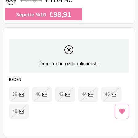
₺350,00
69
%
İndirim
₺98,91
Sepette %10
Ürün stoklarımızda kalmamıştır.
BEDEN
38
40
42
44
46
48