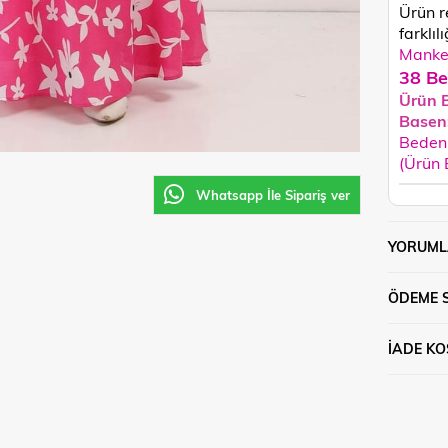
Ürün r
farklılı
Manken
38 Be
Ürün 
Basen
Beden 
(Ürün
Whatsapp İle Sipariş ver
YORUML
ÖDEME 
İADE KO