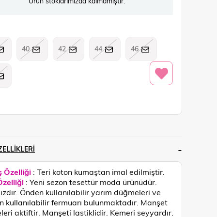
Ürün stoklarımızda kalmamıştır.
40
42
44
46
ELLIKLERI
 Özelliği
: Teri koton kumaştan imal edilmiştir.
zelliği
: Yeni sezon tesettür moda ürünüdür.
ızdır. Önden kullanılabilir yarım düğmeleri ve
 kullanılabilir fermuarı bulunmaktadır. Manşet
eri aktiftir. Manşeti lastiklidir. Kemeri seyyardır.