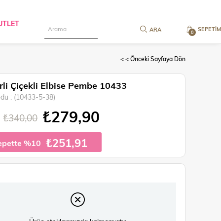
UTLET
SEPETIM
0
< < Önceki Sayfaya Dön
li Çiçekli Elbise Pembe 10433
odu
(10433-5-38)
₺279,90
₺340,00
₺251,91
epette %10