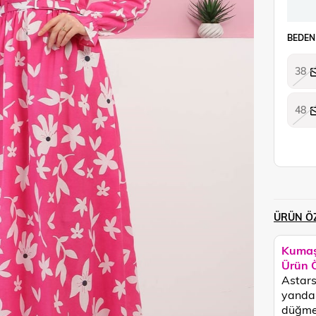
BEDEN
38
48
ÜRÜN ÖZ
Kumaş
Ürün Ö
Astars
yandan
düğmel