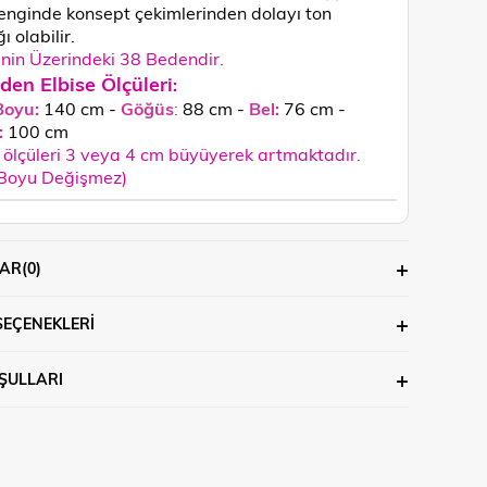
enginde konsept çekimlerinden dolayı ton
ğı olabilir.
in Üzerindeki 38 Bedendir.
den Elbise Ölçüleri
:
Boyu:
140 cm -
Göğüs
:
88 cm -
Bel:
76 cm -
:
100
cm
ölçüleri 3 veya 4 cm büyüyerek artmaktadır.
 Boyu Değişmez)
AR
(0)
SEÇENEKLERI
ŞULLARI