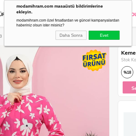
modamihram.com masaüstü bildirimlerine
ekleyin.
 ÜRÜNLER
DIŞ GİYİM
GİYİM
ABİYE
KOMBİN
TRİKO
O
modamihram.com özel fırsatlardan ve güncel kampanyalardan
haberiniz olsun ister misiniz?
Daha Sonra
Evet
33
Kemer
Stok K
%
18
İndirim
S