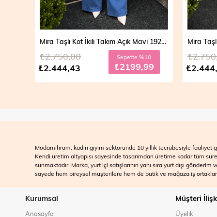
Mira Taşlı Kot İkili Takım Açık Mavi 19286
Mira Taşlı Kot İkili Takım Koyu Mavi 19286
₺2.750,00
₺2.700
10
Sepette %10
99
₺2199,99
₺2.444,43
₺2.499
Modamihram, kadın giyim sektöründe 10 yıllık tecrübesiyle faaliyet gö
Kendi üretim altyapısı sayesinde tasarımdan üretime kadar tüm süreçle
sunmaktadır. Marka, yurt içi satışlarının yanı sıra yurt dışı gönderim
sayede hem bireysel müşterilere hem de butik ve mağaza iş ortakları
Kurumsal
Müşteri İlişk
Anasayfa
Üyelik