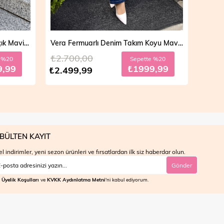
Vera Fermuarlı Denim Takım Koyu Mavi 19298
Mila Çift Düğmeli Kot Trençkot Açık Mavi 19290
₺4.700,00
₺4.7
e %20
Sepette %30
9,99
₺2799,99
₺3.999,99
₺3.9
BÜLTEN KAYIT
l indirimler, yeni sezon ürünleri ve fırsatlardan ilk siz haberdar olun.
Gönder
Üyelik Koşulları
ve
KVKK Aydınlatma Metni
'ni kabul ediyorum.