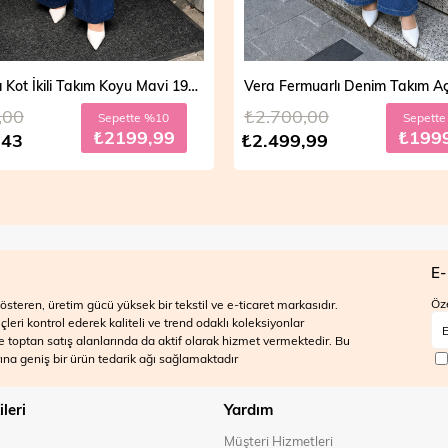
Vera Fermuarlı Denim Takım Açık Mavi 19298
,00
₺2.700,00
Sepette %20
Sepett
₺1999,99
₺199
,99
₺2.499,99
E-
Öze
steren, üretim gücü yüksek bir tekstil ve e-ticaret markasıdır.
ri kontrol ederek kaliteli ve trend odaklı koleksiyonlar
 ve toptan satış alanlarında da aktif olarak hizmet vermektedir. Bu
na geniş bir ürün tedarik ağı sağlamaktadır
ileri
Yardım
Müşteri Hizmetleri