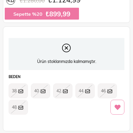
₺1.280,00
12
%
İndirim
₺899,99
Sepette %20
Ürün stoklarımızda kalmamıştır.
BEDEN
38
40
42
44
46
48