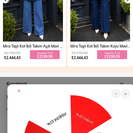
Mira Taşlı Kot İkili Takım Açık Mavi 19286
Mira Taşlı Kot İkili Takım Koyu Mavi 19286
₺2.750,00
₺2.750,00
Sepette %10
Sepette %10
₺2199,99
₺2199,99
₺2.444,43
₺2.444,43
Kurumsal
−
×
Müşteri İlişkileri
Yardım