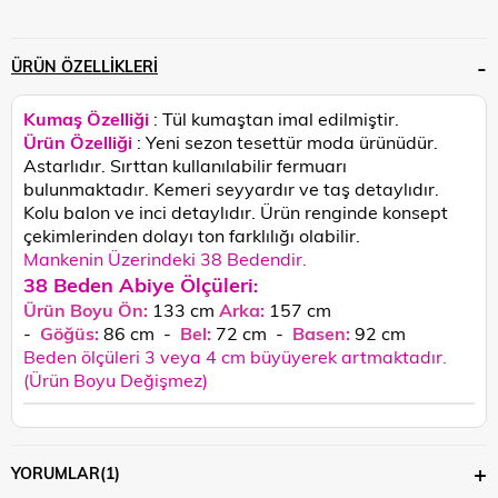
ÜRÜN ÖZELLIKLERI
Kumaş Özelliği
: Tül kumaştan imal edilmiştir.
Ürün Özelliği
: Yeni sezon tesettür moda ürünüdür.
Astarlıdır. Sırttan kullanılabilir fermuarı
bulunmaktadır. Kemeri seyyardır ve taş detaylıdır.
Kolu balon ve inci detaylıdır.
Ürün renginde konsept
çekimlerinden dolayı ton farklılığı olabilir.
Mankenin Üzerindeki 38 Bedendir.
38 Beden Abiye Ölçüleri
:
Ürün Boyu Ön:
133 cm
Arka:
157 cm
-
Göğüs:
86 cm -
Bel:
72
cm
-
Basen:
92
cm
Beden ölçüleri 3 veya 4 cm büyüyerek artmaktadır.
(Ürün Boyu Değişmez)
YORUMLAR
(1)