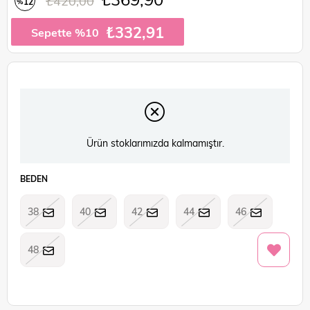
₺420,00
12
%
İndirim
₺332,91
Sepette %10
Ürün stoklarımızda kalmamıştır.
BEDEN
38
40
42
44
46
48