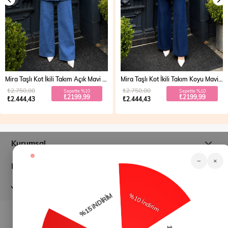
Mira Taşlı Kot İkili Takım Açık Mavi 19286
Mira Taşlı Kot İkili Takım Koyu Mavi 19286
₺2.750,00
₺2.750,00
Sepette %10
Sepette %10
₺2199,99
₺2199,99
₺2.444,43
₺2.444,43
Kurumsal
−
×
Müşteri İlişkileri
Yardım