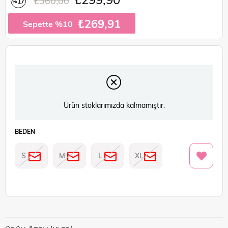
₺360,00
17
%
İndirim
₺269,91
Sepette %10
Ürün stoklarımızda kalmamıştır.
BEDEN
S
M
L
XL