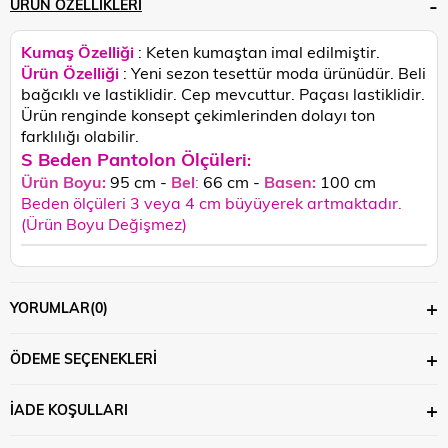
ÜRÜN ÖZELLIKLERI
Kumaş Özelliği
: Keten kumaştan imal edilmiştir.
Ürün Özelliği
: Yeni sezon tesettür moda ürünüdür. Beli
bağcıklı ve lastiklidir. Cep mevcuttur. Paçası lastiklidir.
Ü
rün renginde konsept çekimlerinden dolayı ton
farklılığı olabilir.
S Beden Pantolon Ölçüleri
:
Ürün Boyu:
95 cm -
Bel
:
66 cm -
Basen:
100 cm
Beden ölçüleri 3 veya 4 cm büyüyerek artmaktadır.
(Ürün Boyu Değişmez)
YORUMLAR
(0)
ÖDEME SEÇENEKLERI
İADE KOŞULLARI