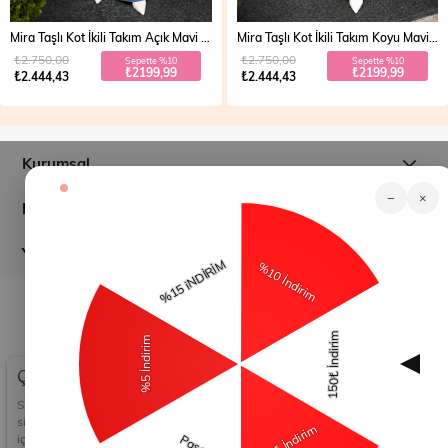
Mira Taşlı Kot İkili Takım Açık Mavi 19286
Mira Taşlı Kot İkili Takım Koyu Mavi 19286
₺2.750,00
₺2.750,00
Sepette %10
Sepette %10
₺2199,99
₺2199,99
₺2.444,43
₺2.444,43
Kurumsal
−
×
Müşteri İlişkileri
Yardım
© 2026
modamihram.com
- Tüm Hakları Saklıdır.
Çerez Kullanımı
Sizlere en iyi alışveriş deneyimini sunabilmek adına
sitemizde çerezler(cookies) kullanmaktayız. Detaylı bilgi
için Kvkk sözleşmesini inceleyebilirsiniz.