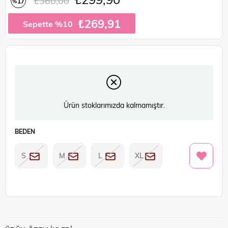
₺360,00
17
%
İndirim
₺269,91
Sepette %10
Ürün stoklarımızda kalmamıştır.
BEDEN
S
M
L
XL