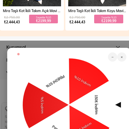
Mira Taşlı Kot İkili Takım Açık Mavi 19286
Mira Taşlı Kot İkili Takım Koyu Mavi 19286
₺2.750,00
₺2.750,00
Sepette %10
Sepette %10
₺2199,99
₺2199,99
₺2.444,43
₺2.444,43
Kurumsal
−
×
Müşteri İlişkileri
Yardım
© 2026
modamihram.com
- Tüm Hakları Saklıdır.
Çerez Kullanımı
Sizlere en iyi alışveriş deneyimini sunabilmek adına
sitemizde çerezler(cookies) kullanmaktayız. Detaylı bilgi
için Kvkk sözleşmesini inceleyebilirsiniz.