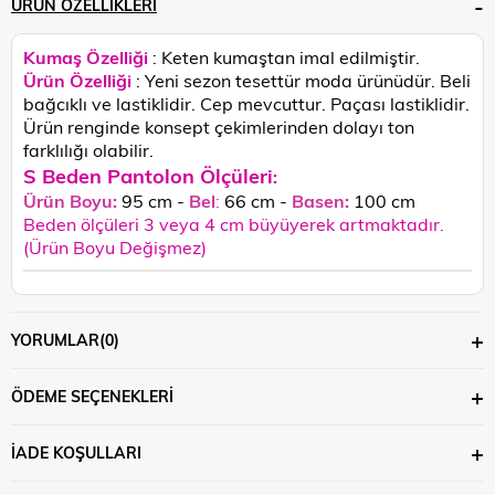
ÜRÜN ÖZELLIKLERI
Kumaş Özelliği
: Keten kumaştan imal edilmiştir.
Ürün Özelliği
: Yeni sezon tesettür moda ürünüdür. Beli
bağcıklı ve lastiklidir. Cep mevcuttur. Paçası lastiklidir.
Ü
rün renginde konsept çekimlerinden dolayı ton
farklılığı olabilir.
S Beden Pantolon Ölçüleri
:
Ürün Boyu:
95 cm -
Bel
:
66 cm -
Basen:
100 cm
Beden ölçüleri 3 veya 4 cm büyüyerek artmaktadır.
(Ürün Boyu Değişmez)
YORUMLAR
(0)
ÖDEME SEÇENEKLERI
İADE KOŞULLARI