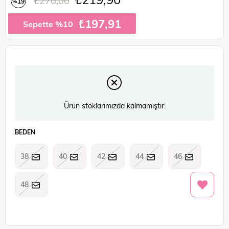
₺270,00
19
%
İndirim
₺197,91
Sepette %10
Ürün stoklarımızda kalmamıştır.
BEDEN
38
40
42
44
46
48