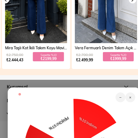
Mira Taşlı Kot İkili Takım Koyu Mavi 19286
Vera Fermuarlı Denim Takım Açık Mavi 19298
₺2.750,00
₺2.700,00
Sepette %10
Sepette %20
₺2199,99
₺1999,99
₺2.444,43
₺2.499,99
Kurumsal
−
×
Müşteri İlişkileri
Yardım