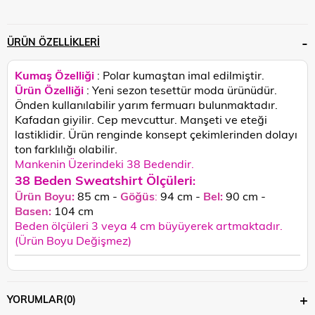
ÜRÜN ÖZELLIKLERI
Kumaş Özelliği
: Polar kumaştan imal edilmiştir.
Ürün Özelliği
: Yeni sezon tesettür moda ürünüdür.
Önden kullanılabilir yarım fermuarı bulunmaktadır.
Kafadan giyilir. Cep mevcuttur. Manşeti ve eteği
lastiklidir. Ü
rün renginde konsept çekimlerinden dolayı
ton farklılığı olabilir.
Mankenin Üzerindeki 38 Bedendir.
38 Beden Sweatshirt Ölçüleri
:
Ürün Boyu:
85 cm -
Göğüs
:
94 cm -
Bel:
90 cm -
Basen:
104
cm
Beden ölçüleri 3 veya 4 cm büyüyerek artmaktadır.
(Ürün Boyu Değişmez)
YORUMLAR
(0)