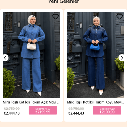
Yeni Gelenler
Mira Taşlı Kot İkili Takım Açık Mavi 19286
Mira Taşlı Kot İkili Takım Koyu Mavi 19286
₺2.750,00
₺2.750,00
Sepette %10
Sepette %10
₺2199,99
₺2199,99
₺2.444,43
₺2.444,43