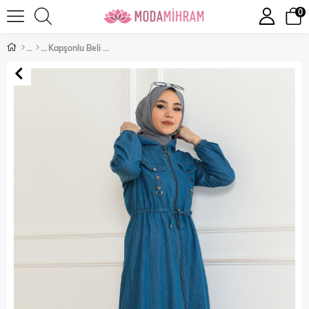
0
Kapşonlu Beli Bağcıklı Kot Takım Açık Mavi 19235