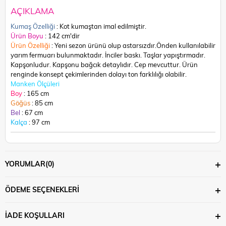
AÇIKLAMA
Kumaş Özelliği
: Kot kumaştan imal edilmiştir.
Ürün Boyu
: 142 cm'dir
Ürün Özelliği
: Yeni sezon ürünü olup astarsızdır.Önden kullanılabilir
yarım fermuarı bulunmaktadır. İnciler baskı. Taşlar yapıştırmadır.
Kapşonludur. Kapşonu bağcık detaylıdır. Cep mevcuttur. Ü
rün
renginde konsept çekimlerinden dolayı ton farklılığı olabilir.
Manken Ölçüleri
Boy
: 165 cm
Göğüs
: 85 cm
Bel
: 67 cm
Kalça
: 97 cm
YORUMLAR
(0)
ÖDEME SEÇENEKLERI
İADE KOŞULLARI