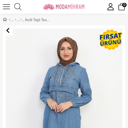
0
İncili Taşlı Tesettür Elbise Açık Kot 10023