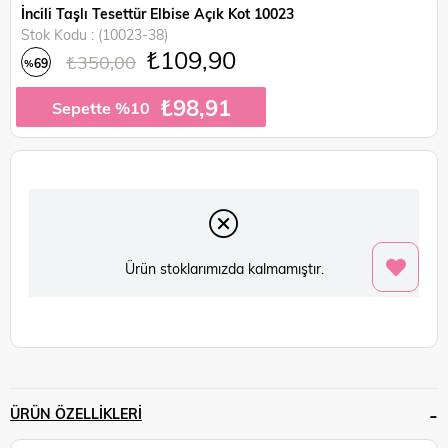
İncili Taşlı Tesettür Elbise Açık Kot 10023
Stok Kodu
(10023-38)
₺109,90
₺350,00
69
%
İndirim
₺98,91
Sepette %10
Ürün stoklarımızda kalmamıştır.
ÜRÜN ÖZELLIKLERI