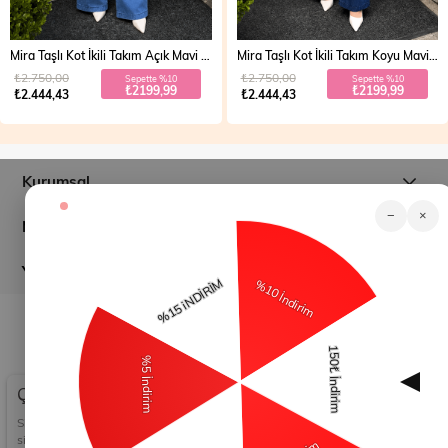
Mira Taşlı Kot İkili Takım Açık Mavi 19286
Mira Taşlı Kot İkili Takım Koyu Mavi 19286
₺2.750,00
₺2.750,00
Sepette %10
Sepette %10
₺2199,99
₺2199,99
₺2.444,43
₺2.444,43
Kurumsal
−
×
Müşteri İlişkileri
Yardım
© 2026
modamihram.com
- Tüm Hakları Saklıdır.
Çerez Kullanımı
Sizlere en iyi alışveriş deneyimini sunabilmek adına
sitemizde çerezler(cookies) kullanmaktayız. Detaylı bilgi